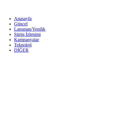
Anasayfa
Güncel
Lansman/Yenilik
Sürüş İzlenimi
Kampanyalar
Teknoloji
DİĞER