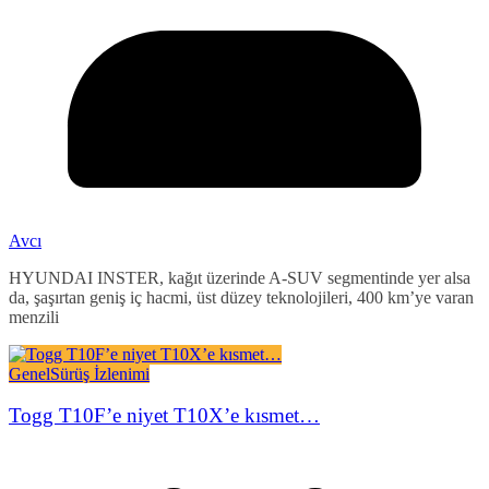
Avcı
HYUNDAI INSTER, kağıt üzerinde A-SUV segmentinde yer alsa
da, şaşırtan geniş iç hacmi, üst düzey teknolojileri, 400 km’ye varan
menzili
Genel
Sürüş İzlenimi
Togg T10F’e niyet T10X’e kısmet…