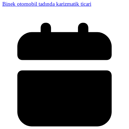
Binek otomobil tadında karizmatik ticari