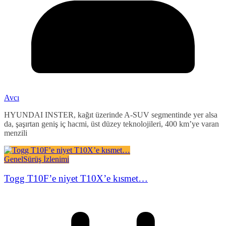
Avcı
HYUNDAI INSTER, kağıt üzerinde A-SUV segmentinde yer alsa
da, şaşırtan geniş iç hacmi, üst düzey teknolojileri, 400 km’ye varan
menzili
Genel
Sürüş İzlenimi
Togg T10F’e niyet T10X’e kısmet…