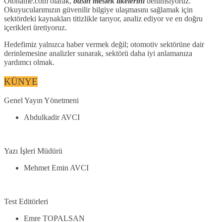
Otoname.com olarak,
basın meslek ilkelerini
benimsiyoruz.
Okuyucularımızın güvenilir bilgiye ulaşmasını sağlamak için
sektördeki kaynakları titizlikle tarıyor, analiz ediyor ve en doğru
içerikleri üretiyoruz.
Hedefimiz yalnızca haber vermek değil; otomotiv sektörüne dair
derinlemesine analizler sunarak, sektörü daha iyi anlamanıza
yardımcı olmak.
KÜNYE
Genel Yayın Yönetmeni
Abdulkadir AVCI
Yazı İşleri Müdürü
Mehmet Emin AVCI
Test Editörleri
Emre TOPALSAN