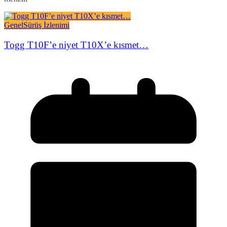
Genel
Sürüş İzlenimi
Togg T10F’e niyet T10X’e kısmet…