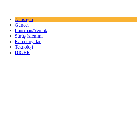
Anasayfa
Güncel
Lansman/Yenilik
Sürüş İzlenimi
Kampanyalar
Teknoloji
DİĞER