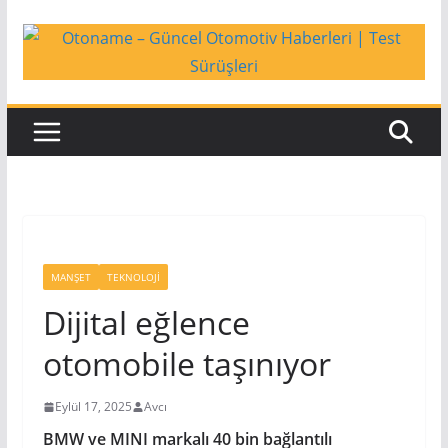
Skip
to
content
MANŞET
TEKNOLOJI
Dijital eğlence
otomobile taşınıyor
Eylül 17, 2025
Avcı
BMW ve MINI markalı 40 bin bağlantılı