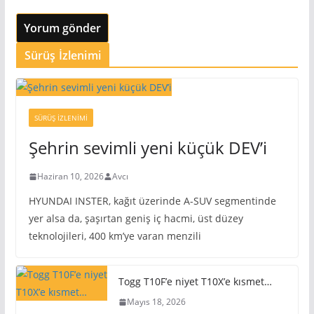
Sürüş İzlenimi
SÜRÜŞ İZLENIMI
Şehrin sevimli yeni küçük DEV’i
Haziran 10, 2026
Avcı
HYUNDAI INSTER, kağıt üzerinde A-SUV segmentinde
yer alsa da, şaşırtan geniş iç hacmi, üst düzey
teknolojileri, 400 km’ye varan menzili
Togg T10F’e niyet T10X’e kısmet…
Mayıs 18, 2026