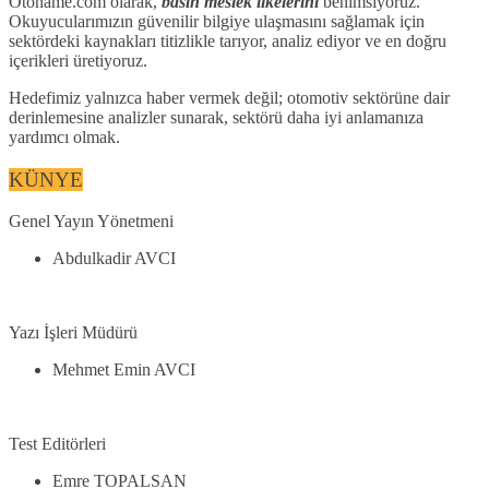
Otoname.com olarak,
basın meslek ilkelerini
benimsiyoruz.
Okuyucularımızın güvenilir bilgiye ulaşmasını sağlamak için
sektördeki kaynakları titizlikle tarıyor, analiz ediyor ve en doğru
içerikleri üretiyoruz.
Hedefimiz yalnızca haber vermek değil; otomotiv sektörüne dair
derinlemesine analizler sunarak, sektörü daha iyi anlamanıza
yardımcı olmak.
KÜNYE
Genel Yayın Yönetmeni
Abdulkadir AVCI
Yazı İşleri Müdürü
Mehmet Emin AVCI
Test Editörleri
Emre TOPALSAN