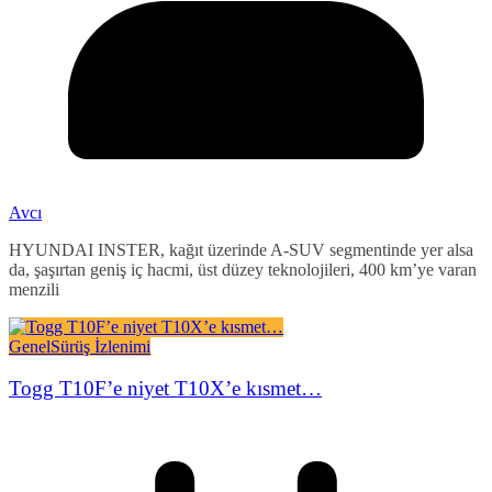
Avcı
HYUNDAI INSTER, kağıt üzerinde A-SUV segmentinde yer alsa
da, şaşırtan geniş iç hacmi, üst düzey teknolojileri, 400 km’ye varan
menzili
Genel
Sürüş İzlenimi
Togg T10F’e niyet T10X’e kısmet…