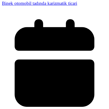
Binek otomobil tadında karizmatik ticari