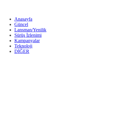
Anasayfa
Güncel
Lansman/Yenilik
Sürüş İzlenimi
Kampanyalar
Teknoloji
DİĞER