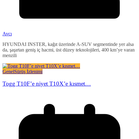
Avcı
HYUNDAI INSTER, kağıt üzerinde A-SUV segmentinde yer alsa
da, şaşırtan geniş iç hacmi, üst düzey teknolojileri, 400 km’ye varan
menzili
Genel
Sürüş İzlenimi
Togg T10F’e niyet T10X’e kısmet…