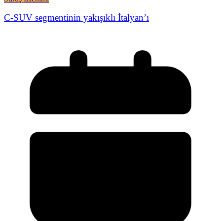
C-SUV segmentinin yakışıklı İtalyan’ı