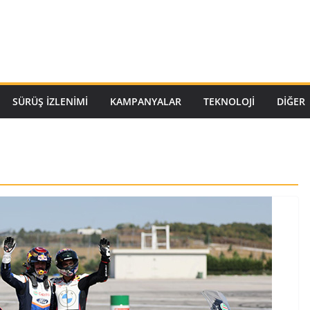
SÜRÜŞ İZLENIMI
KAMPANYALAR
TEKNOLOJI
DİĞER