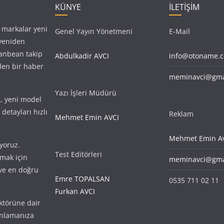
KÜNYE
İLETİŞİM
, markalar yeni
Genel Yayın Yönetmeni
E-Mail
 yeniden
anbean takip
Abdulkadir AVCI
info@otoname.
den bir haber
meminavci@gma
Yazı İşleri Müdürü
i, yeni model
detayları hızlı
Reklam
Mehmet Emin AVCI
Mehmet Emin Av
yoruz.
Test Editörleri
amak için
meminavci@gma
r ve en doğru
Emre TOPALSAN
0535 711 02 11
Furkan AVCI
ktörüne dair
anlamanıza