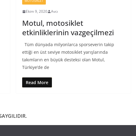
MOTOSIKLET
Ekim 9, 2020
Avcı
Motul, motosiklet
etkinliklerinin vazgeçilmezi
Tüm dünyada milyonlarca sporseverin takip
ettiği en üst seviye motosiklet yarışlarında
n
takımların en büyük desteksi olan Motul,
Türkiye’de de
Read More
AYGILIDIR.