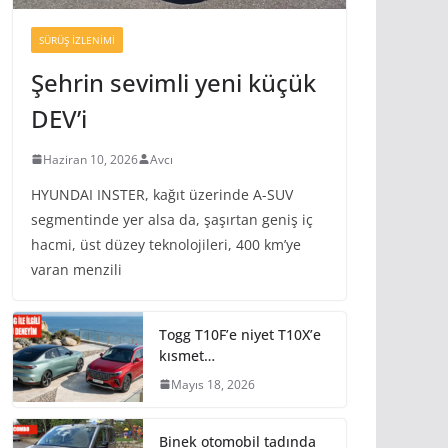
SÜRÜŞ İZLENIMI
Şehrin sevimli yeni küçük
DEV’i
Haziran 10, 2026
Avcı
HYUNDAI INSTER, kağıt üzerinde A-SUV
segmentinde yer alsa da, şaşırtan geniş iç
hacmi, üst düzey teknolojileri, 400 km’ye
varan menzili
Togg T10F’e niyet T10X’e
kısmet…
Mayıs 18, 2026
Binek otomobil tadında