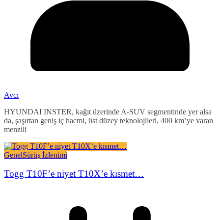
Avcı
HYUNDAI INSTER, kağıt üzerinde A-SUV segmentinde yer alsa
da, şaşırtan geniş iç hacmi, üst düzey teknolojileri, 400 km’ye varan
menzili
Genel
Sürüş İzlenimi
Togg T10F’e niyet T10X’e kısmet…