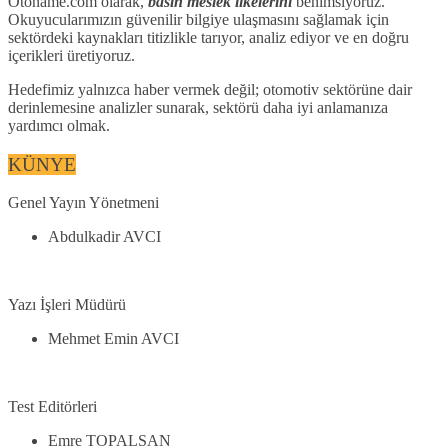
Otoname.com olarak,
basın meslek ilkelerini
benimsiyoruz.
Okuyucularımızın güvenilir bilgiye ulaşmasını sağlamak için
sektördeki kaynakları titizlikle tarıyor, analiz ediyor ve en doğru
içerikleri üretiyoruz.
Hedefimiz yalnızca haber vermek değil; otomotiv sektörüne dair
derinlemesine analizler sunarak, sektörü daha iyi anlamanıza
yardımcı olmak.
KÜNYE
Genel Yayın Yönetmeni
Abdulkadir AVCI
Yazı İşleri Müdürü
Mehmet Emin AVCI
Test Editörleri
Emre TOPALSAN