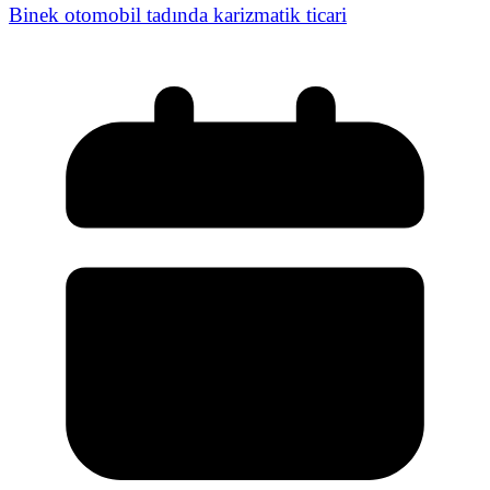
Binek otomobil tadında karizmatik ticari