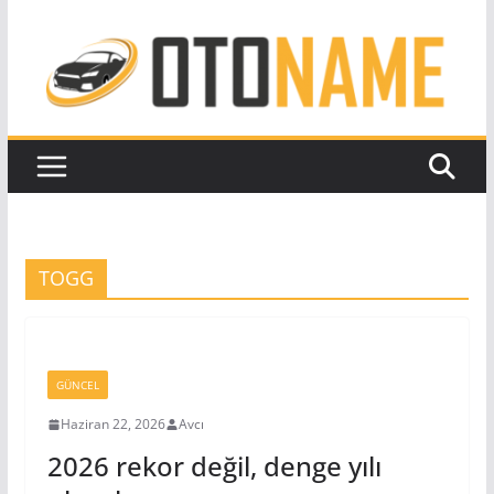
Skip
to
content
TOGG
GÜNCEL
Haziran 22, 2026
Avcı
2026 rekor değil, denge yılı