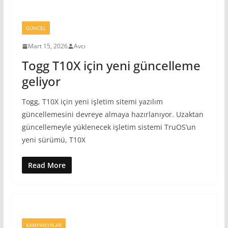
GÜNCEL
Mart 15, 2026
Avcı
Togg T10X için yeni güncelleme
geliyor
Togg, T10X için yeni işletim sitemi yazılım
güncellemesini devreye almaya hazırlanıyor. Uzaktan
güncellemeyle yüklenecek işletim sistemi TruOS’un
yeni sürümü, T10X
Read More
KAMPANYALAR