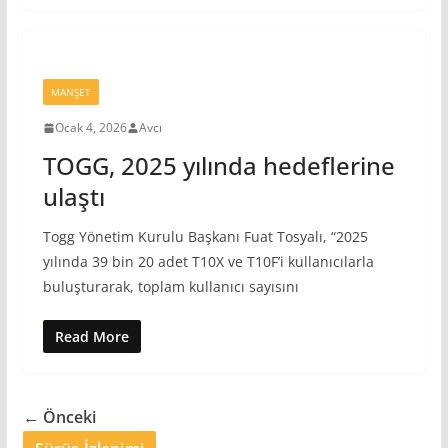
MANŞET
Ocak 4, 2026
Avcı
TOGG, 2025 yılında hedeflerine
ulaştı
Togg Yönetim Kurulu Başkanı Fuat Tosyalı, “2025
yılında 39 bin 20 adet T10X ve T10F’i kullanıcılarla
buluşturarak, toplam kullanıcı sayısını
Read More
← Önceki