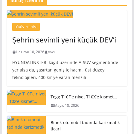
Sürüş İzlenimi
SÜRÜŞ İZLENIMI
Şehrin sevimli yeni küçük DEV’i
Haziran 10, 2026
Avcı
HYUNDAI INSTER, kağıt üzerinde A-SUV segmentinde
yer alsa da, şaşırtan geniş iç hacmi, üst düzey
teknolojileri, 400 km’ye varan menzili
Togg T10F’e niyet T10X’e kısmet…
Mayıs 18, 2026
Binek otomobil tadında karizmatik
ticari