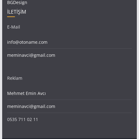
BGDesign
İLETİŞİM
E-Mail
info@otoname.com
meminavci@gmail.com
Reklam
Mehmet Emin Avcı
meminavci@gmail.com
0535 711 02 11