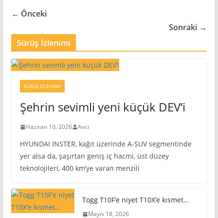
← Önceki
Sonraki →
Sürüş İzlenimi
SÜRÜŞ İZLENIMI
Şehrin sevimli yeni küçük DEV’i
Haziran 10, 2026
Avcı
HYUNDAI INSTER, kağıt üzerinde A-SUV segmentinde
yer alsa da, şaşırtan geniş iç hacmi, üst düzey
teknolojileri, 400 km’ye varan menzili
Togg T10F’e niyet T10X’e kısmet…
Mayıs 18, 2026