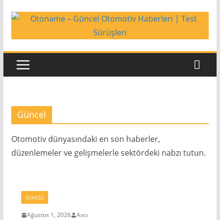
Skip
to
content
Güncel
Otomotiv dünyasındaki en son haberler,
düzenlemeler ve gelişmelerle sektördeki nabzı tutun.
GÜNCEL
Ağustos 1, 2026
Avcı