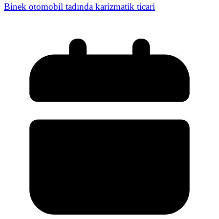
Binek otomobil tadında karizmatik ticari