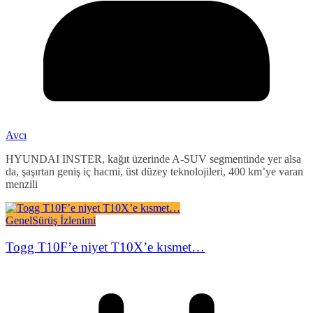
Avcı
HYUNDAI INSTER, kağıt üzerinde A-SUV segmentinde yer alsa
da, şaşırtan geniş iç hacmi, üst düzey teknolojileri, 400 km’ye varan
menzili
Genel
Sürüş İzlenimi
Togg T10F’e niyet T10X’e kısmet…