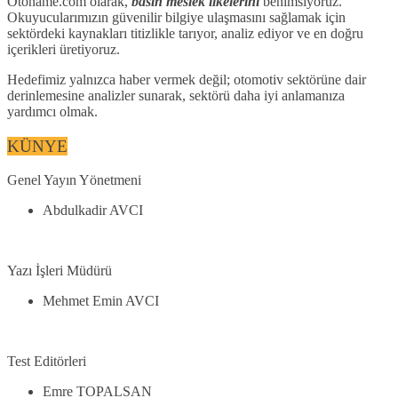
Otoname.com olarak,
basın meslek ilkelerini
benimsiyoruz.
Okuyucularımızın güvenilir bilgiye ulaşmasını sağlamak için
sektördeki kaynakları titizlikle tarıyor, analiz ediyor ve en doğru
içerikleri üretiyoruz.
Hedefimiz yalnızca haber vermek değil; otomotiv sektörüne dair
derinlemesine analizler sunarak, sektörü daha iyi anlamanıza
yardımcı olmak.
KÜNYE
Genel Yayın Yönetmeni
Abdulkadir AVCI
Yazı İşleri Müdürü
Mehmet Emin AVCI
Test Editörleri
Emre TOPALSAN