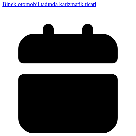
Binek otomobil tadında karizmatik ticari