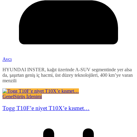
Avcı
HYUNDAI INSTER, kağıt üzerinde A-SUV segmentinde yer alsa
da, şaşırtan geniş iç hacmi, üst düzey teknolojileri, 400 km’ye varan
menzili
Genel
Sürüş İzlenimi
Togg T10F’e niyet T10X’e kısmet…