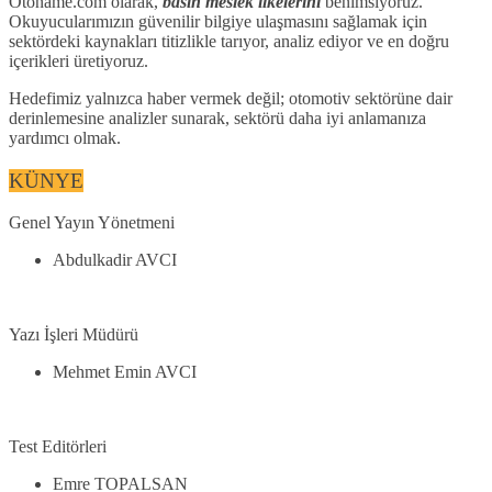
Otoname.com olarak,
basın meslek ilkelerini
benimsiyoruz.
Okuyucularımızın güvenilir bilgiye ulaşmasını sağlamak için
sektördeki kaynakları titizlikle tarıyor, analiz ediyor ve en doğru
içerikleri üretiyoruz.
Hedefimiz yalnızca haber vermek değil; otomotiv sektörüne dair
derinlemesine analizler sunarak, sektörü daha iyi anlamanıza
yardımcı olmak.
KÜNYE
Genel Yayın Yönetmeni
Abdulkadir AVCI
Yazı İşleri Müdürü
Mehmet Emin AVCI
Test Editörleri
Emre TOPALSAN