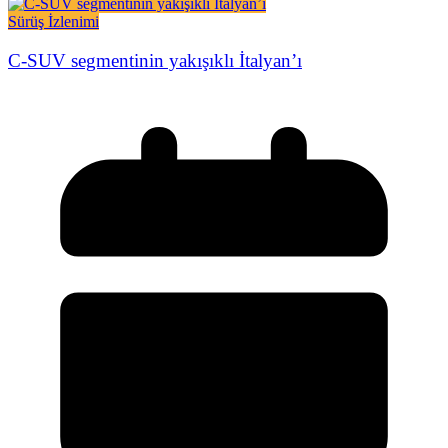
Sürüş İzlenimi
C-SUV segmentinin yakışıklı İtalyan’ı