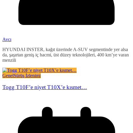
Avcı
HYUNDAI INSTER, kağıt üzerinde A-SUV segmentinde yer alsa
da, şaşırtan geniş iç hacmi, üst düzey teknolojileri, 400 km’ye varan
menzili
Genel
Sürüş İzlenimi
Togg T10F’e niyet T10X’e kısmet…