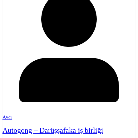
Avcı
Autogong – Darüşşafaka iş birliği