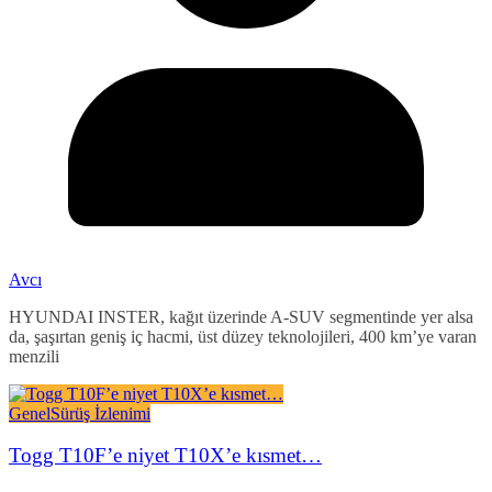
Avcı
HYUNDAI INSTER, kağıt üzerinde A-SUV segmentinde yer alsa
da, şaşırtan geniş iç hacmi, üst düzey teknolojileri, 400 km’ye varan
menzili
Genel
Sürüş İzlenimi
Togg T10F’e niyet T10X’e kısmet…