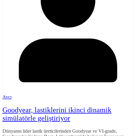
Avcı
Goodyear, lastiklerini ikinci dinamik
simülatörle geliştiriyor
Dünyanın lider lastik üreticilerinden Goodyear ve VI-grade,