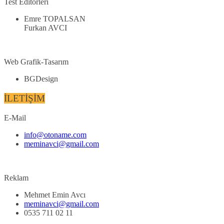
Test Editörleri
Emre TOPALSAN
Furkan AVCI
Web Grafik-Tasarım
BGDesign
İLETİŞİM
E-Mail
info@otoname.com
meminavci@gmail.com
Reklam
Mehmet Emin Avcı
meminavci@gmail.com
0535 711 02 11