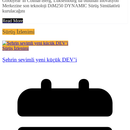
Goodyear’ın Colmar-Berg, Lüksemburg’da bulunan İnovasyon
Merkezine son teknoloji DiM250 DYNAMIC Sürüş Simülatörü
kurulacağını
Read More
Sürüş İzlenimi
Sürüş İzlenimi
Şehrin sevimli yeni küçük DEV’i