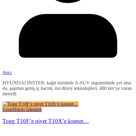
Avcı
HYUNDAI INSTER, kağıt üzerinde A-SUV segmentinde yer alsa
da, şaşırtan geniş iç hacmi, üst düzey teknolojileri, 400 km’ye varan
menzili
Genel
Sürüş İzlenimi
Togg T10F’e niyet T10X’e kısmet…