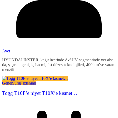
Avcı
HYUNDAI INSTER, kağıt üzerinde A-SUV segmentinde yer alsa
da, şaşırtan geniş iç hacmi, üst düzey teknolojileri, 400 km’ye varan
menzili
Genel
Sürüş İzlenimi
Togg T10F’e niyet T10X’e kısmet…