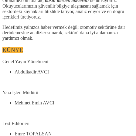
Otoname.com olarak,
basın meslek ilkelerini
benimsiyoruz.
Okuyucularımızın güvenilir bilgiye ulaşmasını sağlamak için
sektördeki kaynakları titizlikle tarıyor, analiz ediyor ve en doğru
içerikleri üretiyoruz.
Hedefimiz yalnızca haber vermek değil; otomotiv sektörüne dair
derinlemesine analizler sunarak, sektörü daha iyi anlamanıza
yardımcı olmak.
KÜNYE
Genel Yayın Yönetmeni
Abdulkadir AVCI
Yazı İşleri Müdürü
Mehmet Emin AVCI
Test Editörleri
Emre TOPALSAN