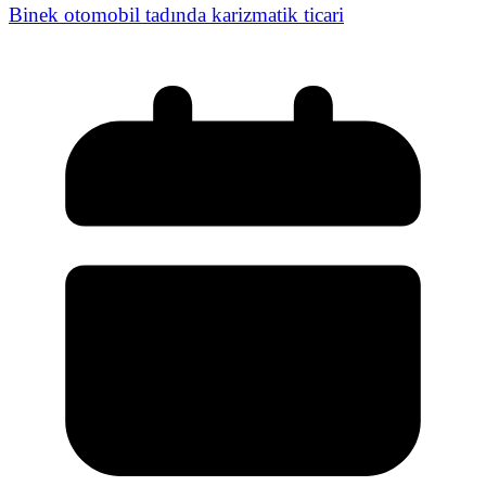
Binek otomobil tadında karizmatik ticari