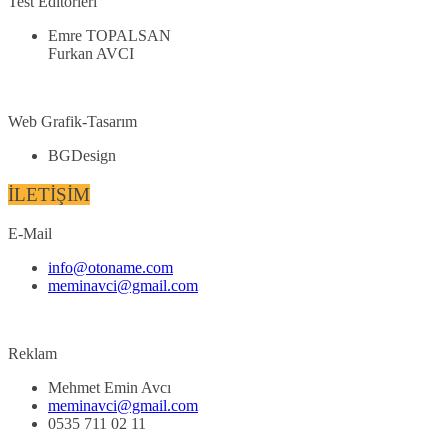
Test Editörleri
Emre TOPALSAN
Furkan AVCI
Web Grafik-Tasarım
BGDesign
İLETİŞİM
E-Mail
info@otoname.com
meminavci@gmail.com
Reklam
Mehmet Emin Avcı
meminavci@gmail.com
0535 711 02 11