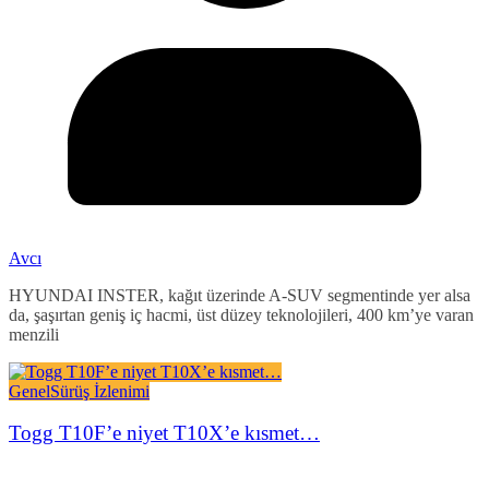
Avcı
HYUNDAI INSTER, kağıt üzerinde A-SUV segmentinde yer alsa
da, şaşırtan geniş iç hacmi, üst düzey teknolojileri, 400 km’ye varan
menzili
Genel
Sürüş İzlenimi
Togg T10F’e niyet T10X’e kısmet…