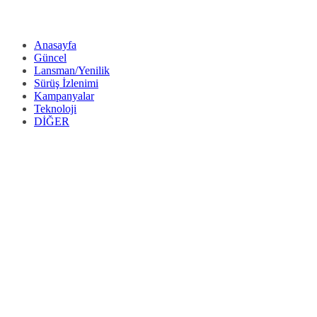
Anasayfa
Güncel
Lansman/Yenilik
Sürüş İzlenimi
Kampanyalar
Teknoloji
DİĞER