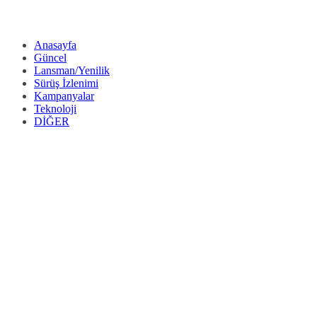
Anasayfa
Güncel
Lansman/Yenilik
Sürüş İzlenimi
Kampanyalar
Teknoloji
DİĞER