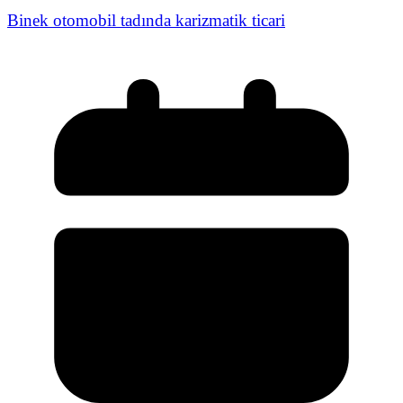
Binek otomobil tadında karizmatik ticari