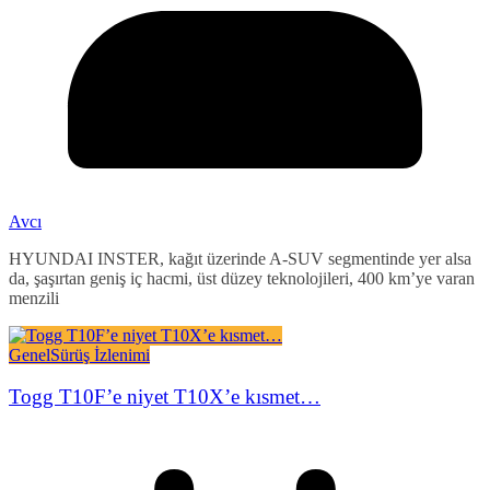
Avcı
HYUNDAI INSTER, kağıt üzerinde A-SUV segmentinde yer alsa
da, şaşırtan geniş iç hacmi, üst düzey teknolojileri, 400 km’ye varan
menzili
Genel
Sürüş İzlenimi
Togg T10F’e niyet T10X’e kısmet…