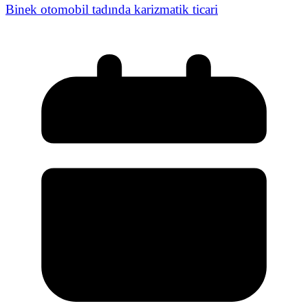
Binek otomobil tadında karizmatik ticari