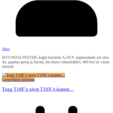
Avcı
HYUNDAI INSTER, kağıt üzerinde A-SUV segmentinde yer alsa
da, şaşırtan geniş iç hacmi, üst düzey teknolojileri, 400 km’ye varan
menzili
Genel
Sürüş İzlenimi
Togg T10F’e niyet T10X’e kısmet…