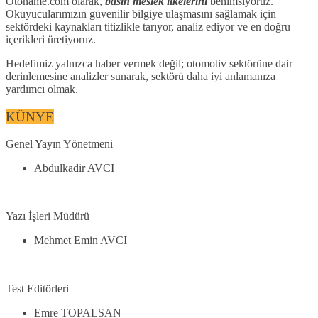
Otoname.com olarak,
basın meslek ilkelerini
benimsiyoruz.
Okuyucularımızın güvenilir bilgiye ulaşmasını sağlamak için
sektördeki kaynakları titizlikle tarıyor, analiz ediyor ve en doğru
içerikleri üretiyoruz.
Hedefimiz yalnızca haber vermek değil; otomotiv sektörüne dair
derinlemesine analizler sunarak, sektörü daha iyi anlamanıza
yardımcı olmak.
KÜNYE
Genel Yayın Yönetmeni
Abdulkadir AVCI
Yazı İşleri Müdürü
Mehmet Emin AVCI
Test Editörleri
Emre TOPALSAN