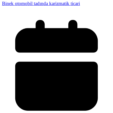
Binek otomobil tadında karizmatik ticari