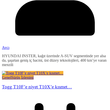
Avcı
HYUNDAI INSTER, kağıt üzerinde A-SUV segmentinde yer alsa
da, şaşırtan geniş iç hacmi, üst düzey teknolojileri, 400 km’ye varan
menzili
Genel
Sürüş İzlenimi
Togg T10F’e niyet T10X’e kısmet…