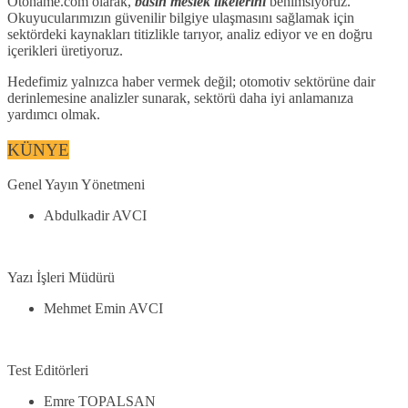
Otoname.com olarak,
basın meslek ilkelerini
benimsiyoruz.
Okuyucularımızın güvenilir bilgiye ulaşmasını sağlamak için
sektördeki kaynakları titizlikle tarıyor, analiz ediyor ve en doğru
içerikleri üretiyoruz.
Hedefimiz yalnızca haber vermek değil; otomotiv sektörüne dair
derinlemesine analizler sunarak, sektörü daha iyi anlamanıza
yardımcı olmak.
KÜNYE
Genel Yayın Yönetmeni
Abdulkadir AVCI
Yazı İşleri Müdürü
Mehmet Emin AVCI
Test Editörleri
Emre TOPALSAN