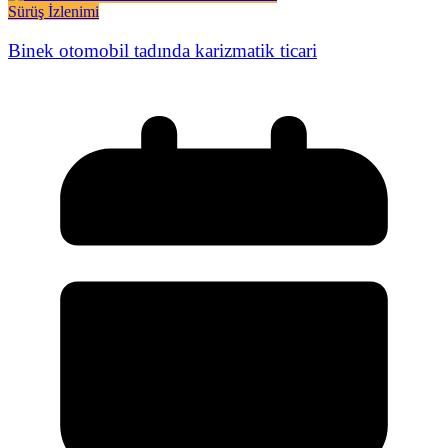
Sürüş İzlenimi
Binek otomobil tadında karizmatik ticari