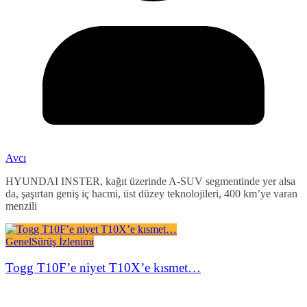
Avcı
HYUNDAI INSTER, kağıt üzerinde A-SUV segmentinde yer alsa
da, şaşırtan geniş iç hacmi, üst düzey teknolojileri, 400 km’ye varan
menzili
Genel
Sürüş İzlenimi
Togg T10F’e niyet T10X’e kısmet…