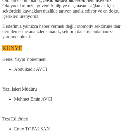
Otoname.com olarak,
basın meslek ilkelerini
benimsiyoruz.
Okuyucularımızın güvenilir bilgiye ulaşmasını sağlamak için
sektördeki kaynakları titizlikle tarıyor, analiz ediyor ve en doğru
içerikleri üretiyoruz.
Hedefimiz yalnızca haber vermek değil; otomotiv sektörüne dair
derinlemesine analizler sunarak, sektörü daha iyi anlamanıza
yardımcı olmak.
KÜNYE
Genel Yayın Yönetmeni
Abdulkadir AVCI
Yazı İşleri Müdürü
Mehmet Emin AVCI
Test Editörleri
Emre TOPALSAN