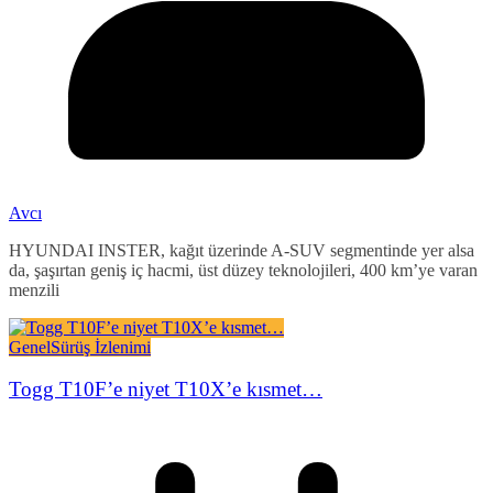
Avcı
HYUNDAI INSTER, kağıt üzerinde A-SUV segmentinde yer alsa
da, şaşırtan geniş iç hacmi, üst düzey teknolojileri, 400 km’ye varan
menzili
Genel
Sürüş İzlenimi
Togg T10F’e niyet T10X’e kısmet…