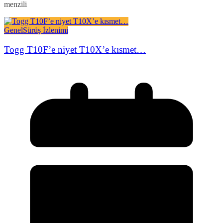
menzili
Genel
Sürüş İzlenimi
Togg T10F’e niyet T10X’e kısmet…