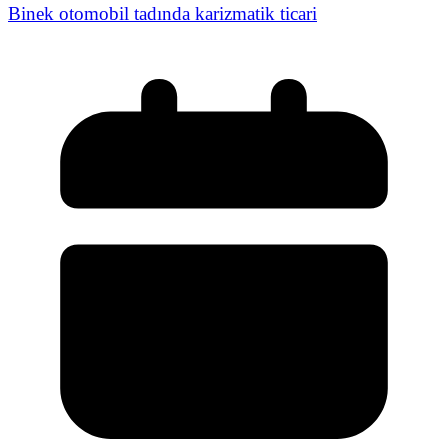
Binek otomobil tadında karizmatik ticari