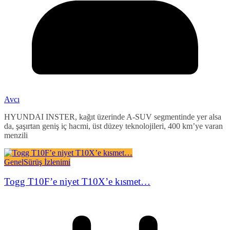
Avcı
HYUNDAI INSTER, kağıt üzerinde A-SUV segmentinde yer alsa
da, şaşırtan geniş iç hacmi, üst düzey teknolojileri, 400 km’ye varan
menzili
Genel
Sürüş İzlenimi
Togg T10F’e niyet T10X’e kısmet…