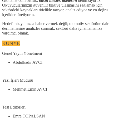
Otoname.com olarak,
basın meslek ilkelerini
benimsiyoruz.
Okuyucularımızın güvenilir bilgiye ulaşmasını sağlamak için
sektördeki kaynakları titizlikle tarıyor, analiz ediyor ve en doğru
içerikleri üretiyoruz.
Hedefimiz yalnızca haber vermek değil; otomotiv sektörüne dair
derinlemesine analizler sunarak, sektörü daha iyi anlamanıza
yardımcı olmak.
KÜNYE
Genel Yayın Yönetmeni
Abdulkadir AVCI
Yazı İşleri Müdürü
Mehmet Emin AVCI
Test Editörleri
Emre TOPALSAN