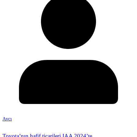
Avcı
Toyota’nın hafif ticarileri IAA 2024’te