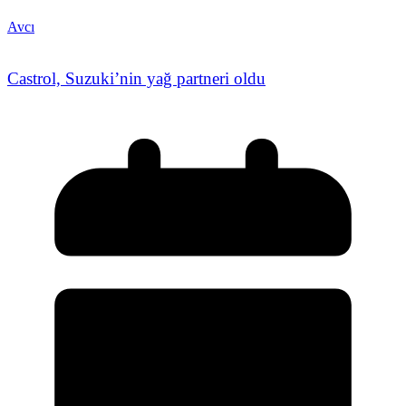
Avcı
Castrol, Suzuki’nin yağ partneri oldu