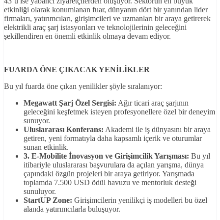
43’ü ise yabancı ziyaretçilerden oluşuyor. Sektörün en büyük
etkinliği olarak konumlanan fuar, dünyanın dört bir yanından lider
firmaları, yatırımcıları, girişimcileri ve uzmanları bir araya getirerek
elektrikli araç şarj istasyonları ve teknolojilerinin geleceğini
şekillendiren en önemli etkinlik olmaya devam ediyor.
FUARDA ÖNE ÇIKACAK YENİLİKLER
Bu yıl fuarda öne çıkan yenilikler şöyle sıralanıyor:
Megawatt Şarj Özel Sergisi:
Ağır ticari araç şarjının
geleceğini keşfetmek isteyen profesyonellere özel bir deneyim
sunuyor.
Uluslararası Konferans:
Akademi ile iş dünyasını bir araya
getiren, yeni formatıyla daha kapsamlı içerik ve oturumlar
sunan etkinlik.
3. E-Mobilite İnovasyon ve Girişimcilik Yarışması:
Bu yıl
itibariyle uluslararası başvurulara da açılan yarışma, dünya
çapındaki özgün projeleri bir araya getiriyor. Yarışmada
toplamda 7.500 USD ödül havuzu ve mentorluk desteği
sunuluyor.
StartUP Zone:
Girişimcilerin yenilikçi iş modelleri bu özel
alanda yatırımcılarla buluşuyor.