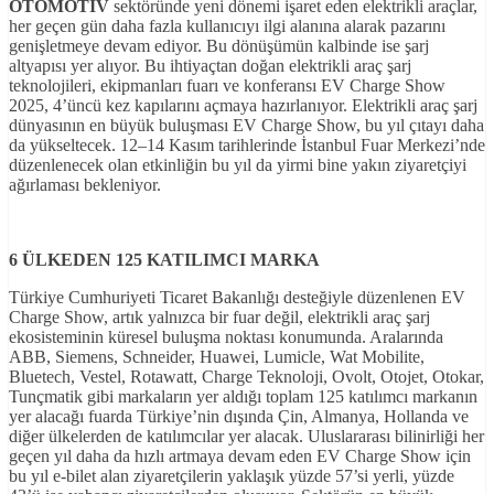
OTOMOT
İV
sektöründe yeni dönemi işaret eden elektrikli araçlar,
her geçen gün daha fazla kullanıcıyı ilgi alanına alarak pazarını
genişletmeye devam ediyor. Bu dönüşümün kalbinde ise şarj
altyapısı yer alıyor. Bu ihtiyaçtan doğan elektrikli araç şarj
teknolojileri, ekipmanları fuarı ve konferansı EV Charge Show
2025, 4’üncü kez kapılarını açmaya hazırlanıyor. Elektrikli araç şarj
dünyasının en büyük buluşması EV Charge Show, bu yıl çıtayı daha
da yükseltecek. 12–14 Kasım tarihlerinde İstanbul Fuar Merkezi’nde
düzenlenecek olan etkinliğin bu yıl da yirmi bine yakın ziyaretçiyi
ağırlaması bekleniyor.
6 ÜLKEDEN 125 KATILIMCI MARKA
Türkiye Cumhuriyeti Ticaret Bakanlığı desteğiyle düzenlenen EV
Charge Show, artık yalnızca bir fuar değil, elektrikli araç şarj
ekosisteminin küresel buluşma noktası konumunda. Aralarında
ABB, Siemens, Schneider, Huawei, Lumicle, Wat Mobilite,
Bluetech, Vestel, Rotawatt, Charge Teknoloji, Ovolt, Otojet, Otokar,
Tunçmatik gibi markaların yer aldığı toplam 125 katılımcı markanın
yer alacağı fuarda Türkiye’nin dışında Çin, Almanya, Hollanda ve
diğer ülkelerden de katılımcılar yer alacak. Uluslararası bilinirliği her
geçen yıl daha da hızlı artmaya devam eden EV Charge Show için
bu yıl e-bilet alan ziyaretçilerin yaklaşık yüzde 57’si yerli, yüzde