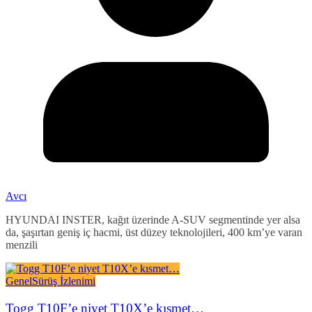
Avcı
HYUNDAI INSTER, kağıt üzerinde A-SUV segmentinde yer alsa
da, şaşırtan geniş iç hacmi, üst düzey teknolojileri, 400 km’ye varan
menzili
Genel
Sürüş İzlenimi
Togg T10F’e niyet T10X’e kısmet…