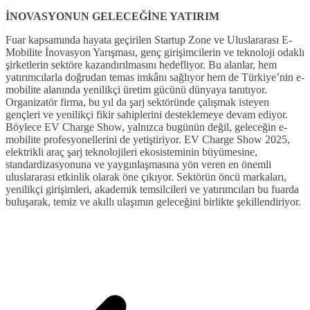
İNOVASYONUN GELECEĞ
İNE YATIRIM
Fuar kapsamında hayata geçirilen Startup Zone ve Uluslararası E-
Mobilite İnovasyon Yarışması, genç girişimcilerin ve teknoloji odaklı
şirketlerin sektöre kazandırılmasını hedefliyor. Bu alanlar, hem
yatırımcılarla doğrudan temas imkânı sağlıyor hem de Türkiye’nin e-
mobilite alanında yenilikçi üretim gücünü dünyaya tanıtıyor.
Organizatör firma, bu yıl da şarj sektöründe çalışmak isteyen
gençleri ve yenilikçi fikir sahiplerini desteklemeye devam ediyor.
Böylece EV Charge Show, yalnızca bugünün değil, geleceğin e-
mobilite profesyonellerini de yetiştiriyor. EV Charge Show 2025,
elektrikli araç şarj teknolojileri ekosisteminin büyümesine,
standardizasyonuna ve yaygınlaşmasına yön veren en önemli
uluslararası etkinlik olarak öne çıkıyor. Sektörün öncü markaları,
yenilikçi girişimleri, akademik temsilcileri ve yatırımcıları bu fuarda
buluşarak, temiz ve akıllı ulaşımın geleceğini birlikte şekillendiriyor.