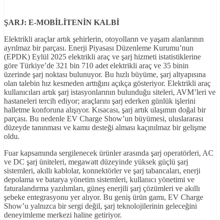
ŞARJ: E-MOB
İL
İTEN
İN KALB
İ
Elektrikli araçlar artık şehirlerin, otoyolların ve yaşam alanlarının
ayrılmaz bir parçası. Enerji Piyasası Düzenleme Kurumu’nun
(EPDK) Eylül 2025 elektrikli araç ve şarj hizmeti istatistiklerine
göre Türkiye’de 321 bin 710 adet elektrikli araç ve 35 binin
üzerinde şarj noktası bulunuyor. Bu hızlı büyüme, şarj altyapısına
olan talebin hız kesmeden arttığını açıkça gösteriyor. Elektrikli araç
kullanıcıları artık şarj istasyonlarının bulunduğu siteleri, AVM’leri ve
hastaneleri tercih ediyor; araçlarını şarj ederken günlük işlerini
halletme konforuna alışıyor. Kısacası, şarj artık ulaşımın doğal bir
parçası. Bu nedenle EV Charge Show’un büyümesi, uluslararası
düzeyde tanınması ve kamu desteği alması kaçınılmaz bir gelişme
oldu.
Fuar kapsamında sergilenecek ürünler arasında şarj operatörleri, AC
ve DC şarj üniteleri, megawatt düzeyinde yüksek güçlü şarj
sistemleri, akıllı kablolar, konnektörler ve şarj tabancaları, enerji
depolama ve batarya yönetim sistemleri, kullanıcı yönetimi ve
faturalandırma yazılımları, güneş enerjili şarj çözümleri ve akıllı
şebeke entegrasyonu yer alıyor. Bu geniş ürün gamı, EV Charge
Show’u yalnızca bir sergi değil, şarj teknolojilerinin geleceğini
deneyimleme merkezi haline getiriyor.