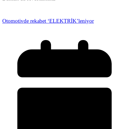
Otomotivde rekabet ‘ELEKTRİK’leniyor