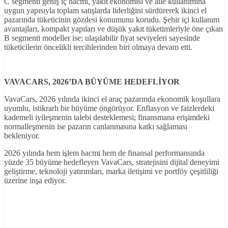
C segmenti geniş iç hacmi, yakıt ekonomisi ve aile kullanımına
uygun yapısıyla toplam satışlarda liderliğini sürdürerek ikinci el
pazarında tüketicinin gözdesi konumunu korudu. Şehir içi kullanım
avantajları, kompakt yapıları ve düşük yakıt tüketimleriyle öne çıkan
B segmenti modeller ise; ulaşılabilir fiyat seviyeleri sayesinde
tüketicilerin öncelikli tercihlerinden biri olmaya devam etti.
VAVACARS, 2026’DA BÜYÜME HEDEFLİYOR
VavaCars, 2026 yılında ikinci el araç pazarında ekonomik koşullara
uyumlu, istikrarlı bir büyüme öngörüyor. Enflasyon ve faizlerdeki
kademeli iyileşmenin talebi desteklemesi; finansmana erişimdeki
normalleşmenin ise pazarın canlanmasına katkı sağlaması
bekleniyor.
2026 yılında hem işlem hacmi hem de finansal performansında
yüzde 35 büyüme hedefleyen VavaCars, stratejisini dijital deneyimi
geliştirme, teknoloji yatırımları, marka iletişimi ve portföy çeşitliliği
üzerine inşa ediyor.