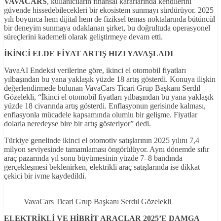
VAVACARS
, kullanıcıların finansal kararlarında kendilerini
güvende hissedebilecekleri bir ekosistem sunmayı sürdürüyor. 2025
yılı boyunca hem dijital hem de fiziksel temas noktalarında bütüncül
bir deneyim sunmaya odaklanan şirket, bu doğrultuda operasyonel
süreçlerini kademeli olarak geliştirmeye devam etti.
İKİNCİ ELDE FİYAT ARTIŞ HIZI YAVAŞLADI
VavaAI Endeksi verilerine göre, ikinci el otomobil fiyatları
yılbaşından bu yana yaklaşık yüzde 18 artış gösterdi. Konuya ilişkin
değerlendirmede bulunan VavaCars Ticari Grup Başkanı Serdıl
Gözelekli, “İkinci el otomobil fiyatları yılbaşından bu yana yaklaşık
yüzde 18 civarında artış gösterdi. Enflasyonun gerisinde kalması,
enflasyonla mücadele kapsamında olumlu bir gelişme. Fiyatlar
dolarla neredeyse bire bir artış gösteriyor” dedi.
Türkiye genelinde ikinci el otomotiv satışlarının 2025 yılını 7,4
milyon seviyesinde tamamlaması öngörülüyor. Aynı dönemde sıfır
araç pazarında yıl sonu büyümesinin yüzde 7–8 bandında
gerçekleşmesi beklenirken, elektrikli araç satışlarında ise dikkat
çekici bir ivme kaydedildi.
VavaCars Ticari Grup Başkanı Serdıl Gözelekli
ELEKTRİKLİ VE HİBRİT ARAÇLAR 2025’E DAMGA