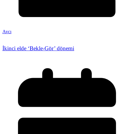
Avcı
İkinci elde ‘Bekle-Gör’ dönemi