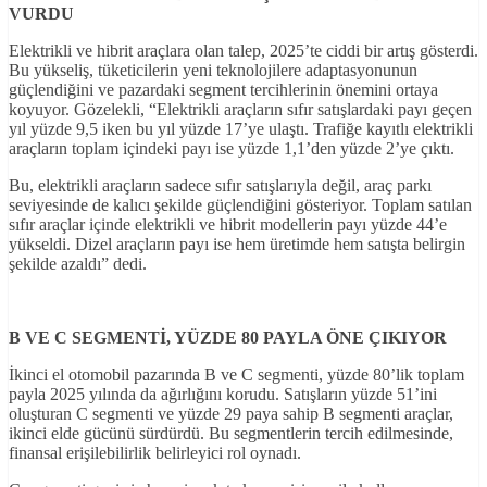
VURDU
Elektrikli ve hibrit araçlara olan talep, 2025’te ciddi bir artış gösterdi.
Bu yükseliş, tüketicilerin yeni teknolojilere adaptasyonunun
güçlendiğini ve pazardaki segment tercihlerinin önemini ortaya
koyuyor. Gözelekli, “Elektrikli araçların sıfır satışlardaki payı geçen
yıl yüzde 9,5 iken bu yıl yüzde 17’ye ulaştı. Trafiğe kayıtlı elektrikli
araçların toplam içindeki payı ise yüzde 1,1’den yüzde 2’ye çıktı.
Bu, elektrikli araçların sadece sıfır satışlarıyla değil, araç parkı
seviyesinde de kalıcı şekilde güçlendiğini gösteriyor. Toplam satılan
sıfır araçlar içinde elektrikli ve hibrit modellerin payı yüzde 44’e
yükseldi. Dizel araçların payı ise hem üretimde hem satışta belirgin
şekilde azaldı” dedi.
B VE C SEGMENTİ, YÜZDE 80 PAYLA ÖNE ÇIKIYOR
İkinci el otomobil pazarında B ve C segmenti, yüzde 80’lik toplam
payla 2025 yılında da ağırlığını korudu. Satışların yüzde 51’ini
oluşturan C segmenti ve yüzde 29 paya sahip B segmenti araçlar,
ikinci elde gücünü sürdürdü. Bu segmentlerin tercih edilmesinde,
finansal erişilebilirlik belirleyici rol oynadı.