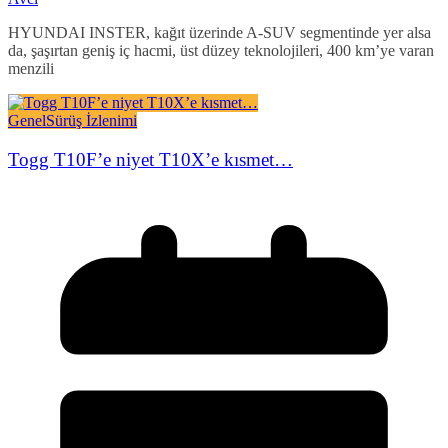
HYUNDAI INSTER, kağıt üzerinde A-SUV segmentinde yer alsa
da, şaşırtan geniş iç hacmi, üst düzey teknolojileri, 400 km’ye varan
menzili
Genel
Sürüş İzlenimi
Togg T10F’e niyet T10X’e kısmet…