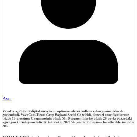
Avcı
VavaCars, 2025’te dijital süreçlerini optimize ederek kullanıcı deneyimini daha da
güçlendirdi. VavaCars Ticari Grup Başkanı Serdıl Gözelekli, ikinci el araç fiyatlarının
yüzde 18 arttığını; C segmentinin yüzde 51, B segmentinin ise yüzde 29 payla pazardaki
ağırlığını koruduğunu belirtti. Gözelekli, 2026’da yüzde 35 büyüme hedeflediklerini ifade
etti.