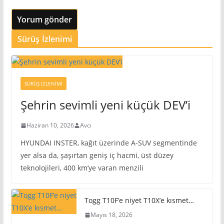
Sürüş İzlenimi
SÜRÜŞ İZLENIMI
Şehrin sevimli yeni küçük DEV’i
Haziran 10, 2026
Avcı
HYUNDAI INSTER, kağıt üzerinde A-SUV segmentinde
yer alsa da, şaşırtan geniş iç hacmi, üst düzey
teknolojileri, 400 km’ye varan menzili
Togg T10F’e niyet T10X’e kısmet…
Mayıs 18, 2026