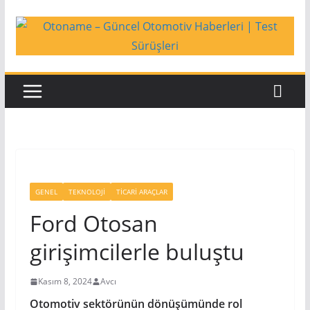
Skip
to
content
GENEL
TEKNOLOJI
TICARI ARAÇLAR
Ford Otosan
girişimcilerle buluştu
Kasım 8, 2024
Avcı
Otomotiv sektörünün dönüşümünde rol