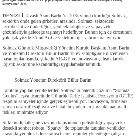
sunuyoruz”
dedi.
DEN
İZL
İ
Tavaslı Asım Barlın’ın 1978 yılında kurduğu Solmaz,
sektörün önde gelen şirketleri arasında. Solmaz, sektördeki
tecrübesini ve önderliğini, yeni teknolojiler ve yapay zeka
çözümleriyle geleceğe taşımayı hedefliyor. Bunun için de cirosunun
yaklaşık yüzde 3’ünü Ar-Ge ve teknolojik yatırımlara ayırıyor.
Solmaz Gümrük Müşavirliği Yönetim Kurulu Başkanı Asım Barlın
ve Yönetim Direktörü Billur Barlın’ın ev sahipliğinde düzenlenen
basın toplantısında, şirketin AR-GE ve inovasyon çalışmalarıyla
lojistik sektörüne kazandırdığı uygulamalar tanıtıldı.
Solmaz Yönetim Direktörü Billur Barlın
Tanıtımı yapılan yeniliklerden Solmaz’ın patentli çözümü “Solmaz
Genius”, eşya ticaretinde Gümrük Tarife İstatistik Pozisyonu (GTİP)
tespitini saniyeler içinde gerçekleştirebiliyor. İnovasyon, firmalara
zaman tasarrufu sağlıyor ve hatalı beyanlardan kaynaklanan mali
riskleri minimize ediyor.
Şirketin dijitalleşme vizyonu kapsamında geliştirdiği yapay zeka
destekli sohbet robotu “Sparky” de toplantıda tanıtılan yenilikler
arasında yer aldı. Uluslararası ticaret rejimleriyle entegre çalışan