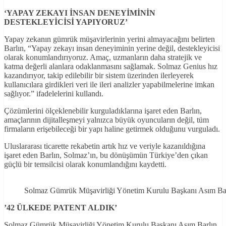
‘YAPAY ZEKAYI
İNSAN DENEY
İM
İN
İN
DESTEKLEY
İC
İS
İ
YAPIYORUZ’
Yapay zekanın gümrük müşavirlerinin yerini almayacağını belirten
Barlın, “Yapay zekayı insan deneyiminin yerine değil, destekleyicisi
olarak konumlandırıyoruz. Amaç, uzmanların daha stratejik ve
katma değerli alanlara odaklanmasını sağlamak. Solmaz Genius hız
kazandırıyor, takip edilebilir bir sistem üzerinden ilerleyerek
kullanıcılara girdikleri veri ile ileri analizler yapabilmelerine imkan
sağlıyor.” ifadelelerini kullandı.
Çözümlerini ölçeklenebilir kurguladıklarına işaret eden Barlın,
amaçlarının dijitalleşmeyi yalnızca büyük oyuncuların değil, tüm
firmaların erişebileceği bir yapı haline getirmek olduğunu vurguladı.
Uluslararası ticarette rekabetin artık hız ve veriyle kazanıldığına
işaret eden Barlın, Solmaz’ın, bu dönüşümün Türkiye’den çıkan
güçlü bir temsilcisi olarak konumlandığını kaydetti.
Solmaz Gümrük Müşavirliği Yönetim Kurulu Başkanı Asım Ba
’42 ÜLKEDE PATENT ALDIK’
Solmaz Gümrük Müşavirliği Yönetim Kurulu Başkanı Asım Barlın