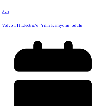
Avcı
Volvo FH Electric’e ‘Yılın Kamyonu’ ödülü