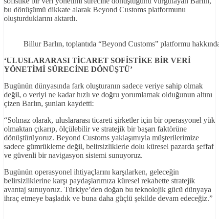
sofistike bir veri yönetimi sürecine dönüştüğünü vurgulayan Barlın,
bu dönüşümü dikkate alarak Beyond Customs platformunu
oluşturduklarını aktardı.
Billur Barlın, toplantıda “Beyond Customs” platformu hakkında 
‘ULUSLARARASI T
İCARET SOF
İST
İKE B
İR VER
İ
YÖNET
İM
İ SÜREC
İNE DÖNÜŞTÜ
’
Bugünün dünyasında fark oluşturanın sadece veriye sahip olmak
değil, o veriyi ne kadar hızlı ve doğru yorumlamak olduğunun altını
çizen Barlın, şunları kaydetti:
“Solmaz olarak, uluslararası ticareti şirketler için bir operasyonel yük
olmaktan çıkarıp, ölçülebilir ve stratejik bir başarı faktörüne
dönüştürüyoruz. Beyond Customs yaklaşımıyla müşterilerimize
sadece gümrükleme değil, belirsizliklerle dolu küresel pazarda şeffaf
ve güvenli bir navigasyon sistemi sunuyoruz.
Bugünün operasyonel ihtiyaçlarını karşılarken, geleceğin
belirsizliklerine karşı paydaşlarımıza küresel rekabette stratejik
avantaj sunuyoruz. Türkiye’den doğan bu teknolojik gücü dünyaya
ihraç etmeye başladık ve buna daha güçlü şekilde devam edeceğiz.”