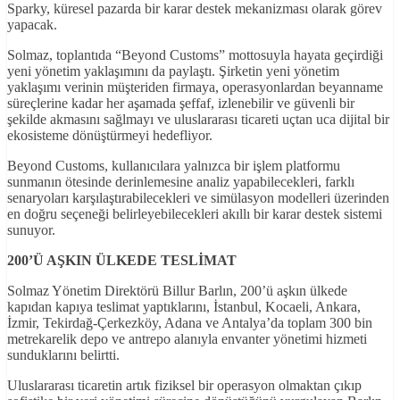
Sparky, küresel pazarda bir karar destek mekanizması olarak görev
yapacak.
Solmaz, toplantıda “Beyond Customs” mottosuyla hayata geçirdiği
yeni yönetim yaklaşımını da paylaştı. Şirketin yeni yönetim
yaklaşımı verinin müşteriden firmaya, operasyonlardan beyanname
süreçlerine kadar her aşamada şeffaf, izlenebilir ve güvenli bir
şekilde akmasını sağlmayı ve uluslararası ticareti uçtan uca dijital bir
ekosisteme dönüştürmeyi hedefliyor.
Beyond Customs, kullanıcılara yalnızca bir işlem platformu
sunmanın ötesinde derinlemesine analiz yapabilecekleri, farklı
senaryoları karşılaştırabilecekleri ve simülasyon modelleri üzerinden
en doğru seçeneği belirleyebilecekleri akıllı bir karar destek sistemi
sunuyor.
200’Ü AŞKIN ÜLKEDE TESLİMAT
Solmaz Yönetim Direktörü Billur Barlın, 200’ü aşkın ülkede
kapıdan kapıya teslimat yaptıklarını, İstanbul, Kocaeli, Ankara,
İzmir, Tekirdağ-Çerkezköy, Adana ve Antalya’da toplam 300 bin
metrekarelik depo ve antrepo alanıyla envanter yönetimi hizmeti
sunduklarını belirtti.
Uluslararası ticaretin artık fiziksel bir operasyon olmaktan çıkıp