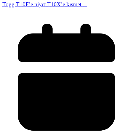
Togg T10F’e niyet T10X’e kısmet…