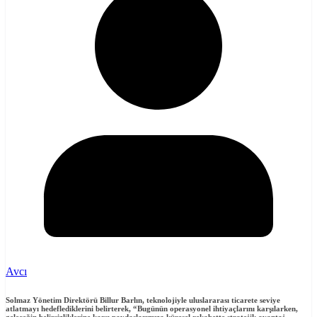
Avcı
Solmaz Yönetim Direktörü Billur Barlın
, teknolojiyle uluslararası ticarete seviye
atlatmayı hedeflediklerini belirterek, “Bugünün operasyonel ihtiyaçlarını karşılarken,
geleceğin belirsizliklerine karşı paydaşlarımıza küresel rekabette stratejik avantaj