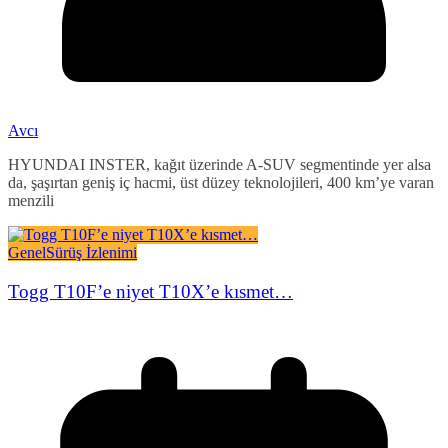
Avcı
HYUNDAI INSTER, kağıt üzerinde A-SUV segmentinde yer alsa
da, şaşırtan geniş iç hacmi, üst düzey teknolojileri, 400 km’ye varan
menzili
Genel
Sürüş İzlenimi
Togg T10F’e niyet T10X’e kısmet…