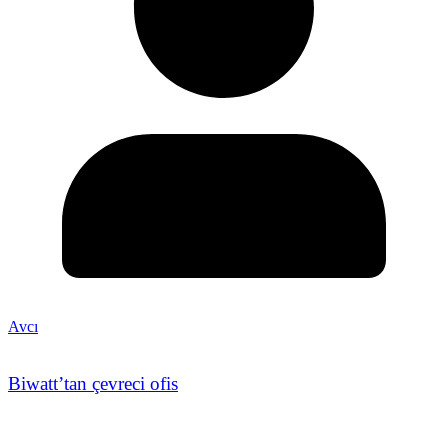
Avcı
Biwatt’tan çevreci ofis