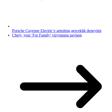
Porsche Cayenne Electric’e artırılmış gerçeklik deneyimi
Chery, yeni ‘For Family’ vizyonunu paylaştı