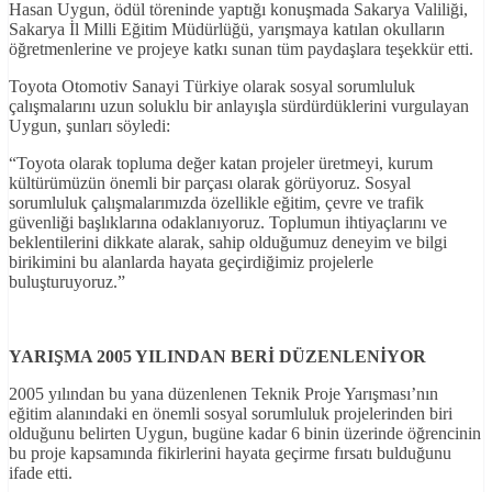
Hasan Uygun, ödül töreninde yaptığı konuşmada Sakarya Valiliği,
Sakarya İl Milli Eğitim Müdürlüğü, yarışmaya katılan okulların
öğretmenlerine ve projeye katkı sunan tüm paydaşlara teşekkür etti.
Toyota Otomotiv Sanayi Türkiye olarak sosyal sorumluluk
çalışmalarını uzun soluklu bir anlayışla sürdürdüklerini vurgulayan
Uygun, şunları söyledi:
“Toyota olarak topluma değer katan projeler üretmeyi, kurum
kültürümüzün önemli bir parçası olarak görüyoruz. Sosyal
sorumluluk çalışmalarımızda özellikle eğitim, çevre ve trafik
güvenliği başlıklarına odaklanıyoruz. Toplumun ihtiyaçlarını ve
beklentilerini dikkate alarak, sahip olduğumuz deneyim ve bilgi
birikimini bu alanlarda hayata geçirdiğimiz projelerle
buluşturuyoruz.”
YARIŞMA 2005 YILINDAN BERİ DÜZENLENİYOR
2005 yılından bu yana düzenlenen Teknik Proje Yarışması’nın
eğitim alanındaki en önemli sosyal sorumluluk projelerinden biri
olduğunu belirten Uygun, bugüne kadar 6 binin üzerinde öğrencinin
bu proje kapsamında fikirlerini hayata geçirme fırsatı bulduğunu
ifade etti.