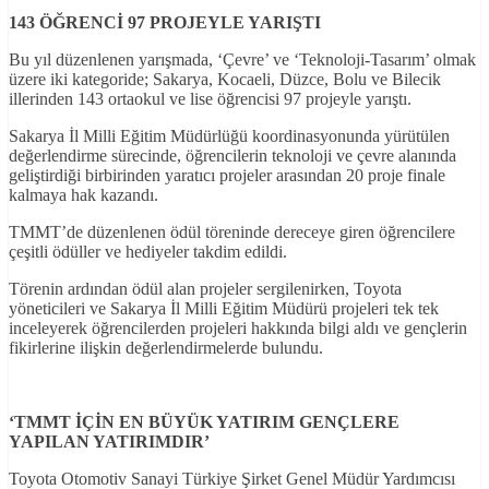
143 ÖĞRENC
İ 97 PROJEYLE YARIŞTI
Bu yıl düzenlenen yarışmada, ‘Çevre’ ve ‘Teknoloji-Tasarım’ olmak
üzere iki kategoride; Sakarya, Kocaeli, Düzce, Bolu ve Bilecik
illerinden 143 ortaokul ve lise öğrencisi 97 projeyle yarıştı.
Sakarya İl Milli Eğitim Müdürlüğü koordinasyonunda yürütülen
değerlendirme sürecinde, öğrencilerin teknoloji ve çevre alanında
geliştirdiği birbirinden yaratıcı projeler arasından 20 proje finale
kalmaya hak kazandı.
TMMT’de düzenlenen ödül töreninde dereceye giren öğrencilere
çeşitli ödüller ve hediyeler takdim edildi.
Törenin ardından ödül alan projeler sergilenirken, Toyota
yöneticileri ve Sakarya İl Milli Eğitim Müdürü projeleri tek tek
inceleyerek öğrencilerden projeleri hakkında bilgi aldı ve gençlerin
fikirlerine ilişkin değerlendirmelerde bulundu.
‘TMMT
İÇ
İN EN BÜYÜK YATIRIM GENÇLERE
YAPILAN YATIRIMDIR
’
Toyota Otomotiv Sanayi Türkiye Şirket Genel Müdür Yardımcısı