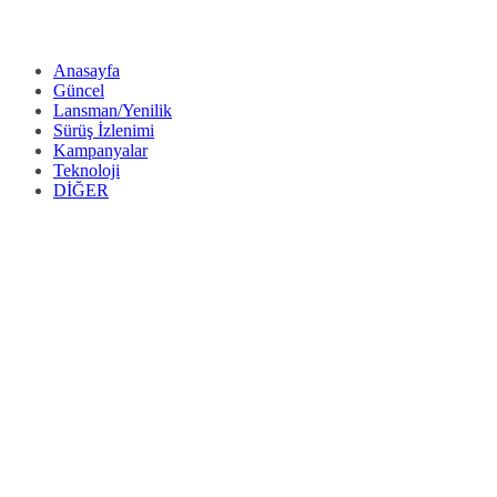
Anasayfa
Güncel
Lansman/Yenilik
Sürüş İzlenimi
Kampanyalar
Teknoloji
DİĞER