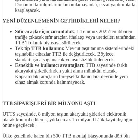
Donanım kurulumlarını tamamlamayanlar, cezai yaptırımlarla
karşılaşacak.
YEN
İ
DÜZENLEMEN
İ
N GET
İ
RD
İ
KLER
İ NELER?
Sıfır araçlar için zorunluluk
: 1 Temmuz 2025’ten itibaren
trafiğe çıkacak sıfır araçlar, ithalatçı veya üreticileri tarafından
TTB’li olarak piyasaya sürülecek.
Tek tip TTB kullanımı
: Mevcut taşıt tanıma sistemlerindeki
taşınabilir cihazlar TTB ile değiştirilecek. Böylece,
standartlaşma sağlanacak ve usulsüzlük önlenecek.
Esneklik ve kullanıcı avantajları
: TTB sayesinde farklı
akaryakıt şirketlerinden yakıt alımı mümkün olacak.
Kapsamdaki araçların bireysel kullanıcılara devrinde yeni
cihaz almak zorunda kalınmayacak.
TTB
SİPARİŞLERİ
B
İ
R M
İ
LYONU AŞTI
UTTS sayesinde, 8 milyon taşıtın akaryakıt giderleri elektronik
olarak kontrol edilerek, yılda en az 15 milyar TL’lik kayıt dışılığın
önüne geçilecek.
Ülke genelinde halen bin 500 TTB montaj istasyonunda dört bin