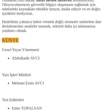
Otoname.com olarak,
basın meslek ilkelerini
benimsiyoruz.
Okuyucularımızın güvenilir bilgiye ulaşmasını sağlamak için
sektördeki kaynakları titizlikle tarıyor, analiz ediyor ve en doğru
içerikleri üretiyoruz.
Hedefimiz yalnızca haber vermek değil; otomotiv sektörüne dair
derinlemesine analizler sunarak, sektörü daha iyi anlamanıza
yardımcı olmak.
KÜNYE
Genel Yayın Yönetmeni
Abdulkadir AVCI
Yazı İşleri Müdürü
Mehmet Emin AVCI
Test Editörleri
Emre TOPALSAN