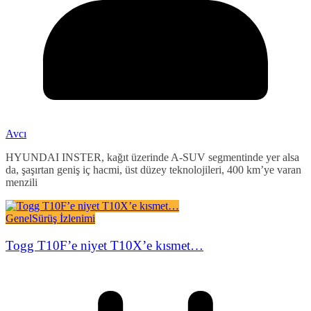
Avcı
HYUNDAI INSTER, kağıt üzerinde A-SUV segmentinde yer alsa
da, şaşırtan geniş iç hacmi, üst düzey teknolojileri, 400 km’ye varan
menzili
Genel
Sürüş İzlenimi
Togg T10F’e niyet T10X’e kısmet…