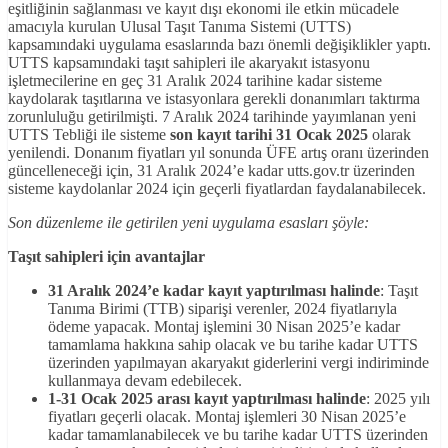
eşitliğinin sağlanması ve kayıt dışı ekonomi ile etkin mücadele
amacıyla kurulan Ulusal Taşıt Tanıma Sistemi (UTTS)
kapsamındaki uygulama esaslarında bazı önemli değişiklikler yaptı.
UTTS kapsamındaki taşıt sahipleri ile akaryakıt istasyonu
işletmecilerine en geç 31 Aralık 2024 tarihine kadar sisteme
kaydolarak taşıtlarına ve istasyonlara gerekli donanımları taktırma
zorunluluğu getirilmişti. 7 Aralık 2024 tarihinde yayımlanan yeni
UTTS Tebliği ile sisteme
son kayıt tarihi 31 Ocak 2025
olarak
yenilendi. Donanım fiyatları yıl sonunda ÜFE artış oranı üzerinden
güncelleneceği için, 31 Aralık 2024’e kadar utts.gov.tr üzerinden
sisteme kaydolanlar 2024 için geçerli fiyatlardan faydalanabilecek.
Son düzenleme ile getirilen yeni uygulama esasları şöyle:
Taşıt sahipleri için avantajlar
31 Aralık 2024’e kadar kayıt yaptırılması halinde
: Taşıt
Tanıma Birimi (TTB) siparişi verenler, 2024 fiyatlarıyla
ödeme yapacak. Montaj işlemini 30 Nisan 2025’e kadar
tamamlama hakkına sahip olacak ve bu tarihe kadar UTTS
üzerinden yapılmayan akaryakıt giderlerini vergi indiriminde
kullanmaya devam edebilecek.
1-31 Ocak 2025 arası kayıt yaptırılması halinde
: 2025 yılı
fiyatları geçerli olacak. Montaj işlemleri 30 Nisan 2025’e
kadar tamamlanabilecek ve bu tarihe kadar UTTS üzerinden