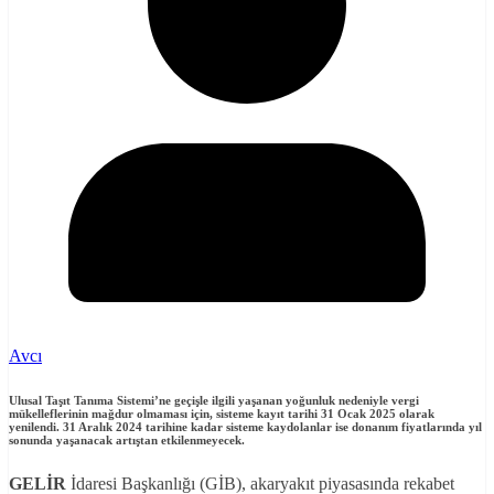
Avcı
Ulusal Taşıt Tanıma Sistemi’ne geçişle ilgili yaşanan yoğunluk nedeniyle vergi
mükelleflerinin mağdur olmaması için, sisteme kayıt tarihi 31 Ocak 2025 olarak
yenilendi. 31 Aralık 2024 tarihine kadar sisteme kaydolanlar ise donanım fiyatlarında yıl
sonunda yaşanacak artıştan etkilenmeyecek.
GEL
İ
R
İdaresi Başkanlığı (GİB), akaryakıt piyasasında rekabet