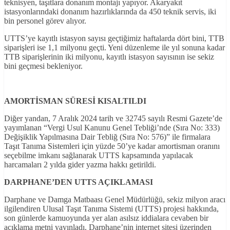
teknisyen, taşıtlara donanım montajı yapıyor. Akaryakıt
istasyonlarındaki donanım hazırlıklarında da 450 teknik servis, iki
bin personel görev alıyor.
UTTS’ye kayıtlı istasyon sayısı geçtiğimiz haftalarda dört bini, TTB
siparişleri ise 1,1 milyonu geçti. Yeni düzenleme ile yıl sonuna kadar
TTB siparişlerinin iki milyonu, kayıtlı istasyon sayısının ise sekiz
bini geçmesi bekleniyor.
AMORT
İ
SMAN SÜRES
İ
KISALTILDI
Diğer yandan, 7 Aralık 2024 tarih ve 32745 sayılı Resmi Gazete’de
yayımlanan “Vergi Usul Kanunu Genel Tebliği’nde (Sıra No: 333)
Değişiklik Yapılmasına Dair Tebliğ (Sıra No: 576)” ile firmalara
Taşıt Tanıma Sistemleri için yüzde 50’ye kadar amortisman oranını
seçebilme imkanı sağlanarak UTTS kapsamında yapılacak
harcamaları 2 yılda gider yazma hakkı getirildi.
DARPHANE
’DEN UTTS AÇIKLAMASI
Darphane ve Damga Matbaası Genel Müdürlüğü, sekiz milyon aracı
ilgilendiren Ulusal Taşıt Tanıma Sistemi (UTTS) projesi hakkında,
son günlerde kamuoyunda yer alan asılsız iddialara cevaben bir
açıklama metni yayınladı. Darphane’nin internet sitesi üzerinden