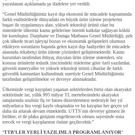
yayınlanan açıklamada şu ifadelere yer verildi:
“Genel Müdürlüğümüz kayıt dışı ekonomi ile mücadele kapsamında
farklı endüstrilerde dünyadaki en büyük ürün izleme projelerini
başarı ile uygulamaya alan, yüksek teknoloji ürünü olan bu
sistemlerle ülkemiz kamu gelirlerine önemli katkılar sağlayan köklü
bir kuruluştur. Darphane ve Damga Matbaası Genel Müdürlüğü, pek
çok ülkede ticari işleyişi bozan ve ekonomik gelişmeleri olumsuz
etkileyen sorunların başında gelen kayıt dışı faaliyetler ile mücadele
alanında rekabetçi ürün izleme çözümleri geliştirmektedir. Kamu
kurumları tarafından ihtiyaç duyulan ürün izleme sistemleri, söz
konusu ürünlerin tedarik zincirindeki risklerine göre özel yazılımlar,
güvenli materyaller ve yüksek teknoloji ürünü cihazlar ile farklı
güvenlik katmanları kullanılmak suretiyle Genel Müdürlüğümüz
tarafından geliştirilmekte ve devreye alınmaktadır.
Ülkemizde vergi kayıpları yaşanan sektörlerden birisi olan akaryakıt
sektöründe ise, yıllık 995 milyar TL mertebesindeki akaryakıt
satışlarında usulsüz fiş ve fatura düzenlenmesi nedeniyle her yıl
milyarlarca lira vergi kaybı oluşmakta ve bu kayıplar her geçen yıl
daha da artarak devam etmektedir. UTTS’nin devreye girmesi ile
birlikte, el ile plaka girişinin engellenecek olması sayesinde sona
erecek ve vergi kayıplarının önüne geçilecektir.”
‘TTB’LER YERL
İ YAZILIMLA PROGRAMLANIYOR’