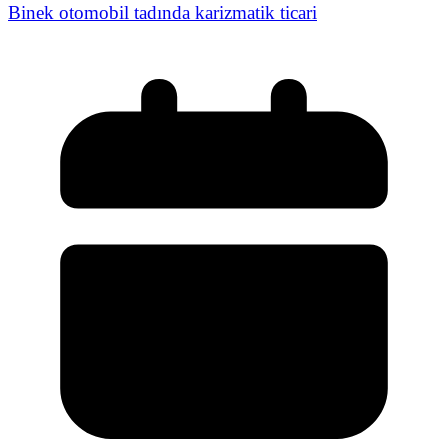
Binek otomobil tadında karizmatik ticari