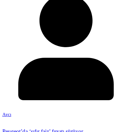
Avcı
Peugeot’da ‘sıfır faiz’ fırsatı sürüyor