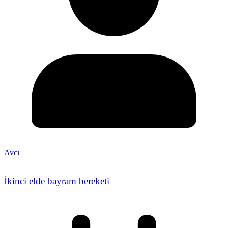
Avcı
İkinci elde bayram bereketi