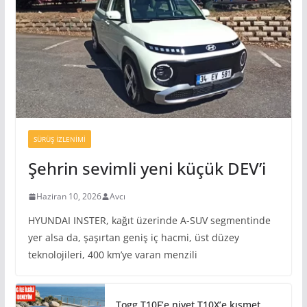
SÜRÜŞ İZLENIMI
Şehrin sevimli yeni küçük DEV’i
Haziran 10, 2026
Avcı
HYUNDAI INSTER, kağıt üzerinde A-SUV segmentinde
yer alsa da, şaşırtan geniş iç hacmi, üst düzey
teknolojileri, 400 km’ye varan menzili
Togg T10F’e niyet T10X’e kısmet…