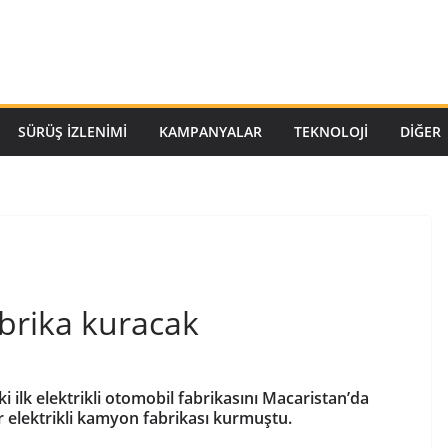
SÜRÜŞ İZLENIMI
KAMPANYALAR
TEKNOLOJI
DİĞER
brika kuracak
aki ilk elektrikli otomobil fabrikasını Macaristan’da
ir elektrikli kamyon fabrikası kurmuştu.