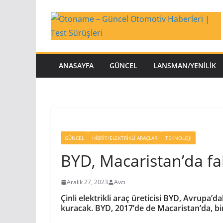
Skip
to
content
ANASAYFA
GÜNCEL
LANSMAN/YENILIK
GÜNCEL
HIBRIT/ELEKTRIKLI ARAÇLAR
TEKNOLOJI
BYD, Macaristan’da fa
Aralık 27, 2023
Avcı
Çinli elektrikli araç üreticisi BYD, Avrupa’d
kuracak
. BYD, 2017’de
de Macaristan’
da, b