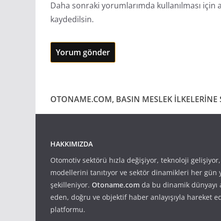
Daha sonraki yorumlarımda kullanılması için a
kaydedilsin.
OTONAME.COM, BASIN MESLEK İLKELERİNE S
HAKKIMIZDA
Otomotiv sektörü hızla değişiyor, teknoloji gelişiyor
modellerini tanıtıyor ve sektör dinamikleri her gün
şekilleniyor.
Otoname.com
da bu dinamik dünyayı 
eden, doğru ve objektif haber anlayışıyla hareket e
platformu.