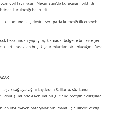
k otomobil fabrikasını Macaristan’da kuracağını bildirdi.
rinde kurulacağı belirtildi.
cisi konumundaki şirketin, Avrupa’da kuracağı ilk otomobil
ebook hesabından yaptığı açıklamada, bölgede binlerce yeni
ik tarihindeki en büyük yatırımlardan biri” olacağını ifade
LACAK
 teşvik sağlayacağını kaydeden Szijjarto, söz konusu
omotiv dönüşümündeki konumunu güçlendireceğini” vurguladı.
anılan lityum-iyon bataryalarının imalatı için ülkeye çektiği