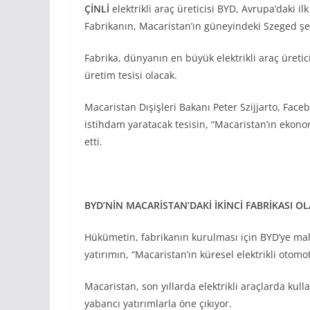
ÇİNLİ
elektrikli araç üreticisi BYD, Avrupa’daki il
Fabrikanın, Macaristan’ın güneyindeki Szeged şeh
Fabrika, dünyanın en büyük elektrikli araç üreti
üretim tesisi olacak.
Macaristan Dışişleri Bakanı Peter Szijjarto, Fac
istihdam yaratacak tesisin, “Macaristan’ın ekonom
etti.
BYD’NİN MACARİSTAN’DAKİ İKİNCİ FABRİKASI O
Hükümetin, fabrikanın kurulması için BYD’ye mali
yatırımın, “Macaristan’ın küresel elektrikli ot
Macaristan, son yıllarda elektrikli araçlarda kull
yabancı yatırımlarla öne çıkıyor.