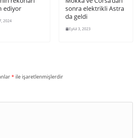
nin rekorları
Mokka ve Corsa’dan
 ediyor
sonra elektrikli Astra
da geldi
7, 2024
Eylül 3, 2023
anlar
*
ile işaretlenmişlerdir