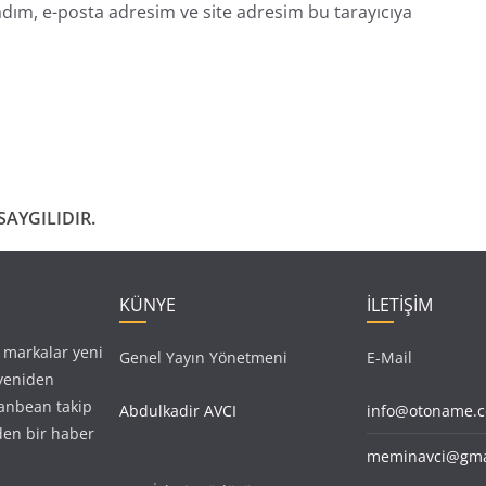
dım, e-posta adresim ve site adresim bu tarayıcıya
AYGILIDIR.
KÜNYE
İLETİŞİM
, markalar yeni
Genel Yayın Yönetmeni
E-Mail
 yeniden
anbean takip
Abdulkadir AVCI
info@otoname.
den bir haber
meminavci@gma