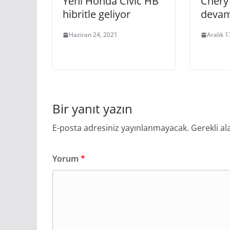
Yeni Honda Civic HB
Chery’
hibritle geliyor
devam
Haziran 24, 2021
Aralık 1
Bir yanıt yazın
E-posta adresiniz yayınlanmayacak.
Gerekli al
Yorum
*