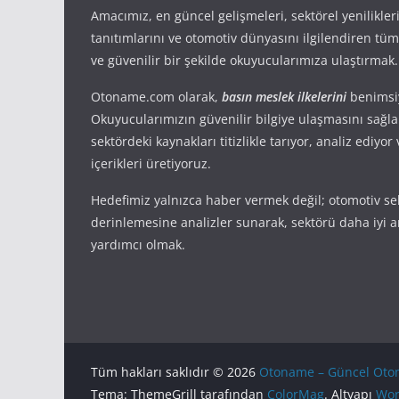
Amacımız, en güncel gelişmeleri, sektörel yenilikler
tanıtımlarını ve otomotiv dünyasını ilgilendiren tüm 
ve güvenilir bir şekilde okuyucularımıza ulaştırmak.
Otoname.com olarak,
basın meslek ilkelerini
benimsi
Okuyucularımızın güvenilir bilgiye ulaşmasını sağl
sektördeki kaynakları titizlikle tarıyor, analiz ediyo
içerikleri üretiyoruz.
Hedefimiz yalnızca haber vermek değil; otomotiv se
derinlemesine analizler sunarak, sektörü daha iyi 
yardımcı olmak.
Tüm hakları saklıdır © 2026
Otoname – Güncel Otomo
Tema: ThemeGrill tarafından
ColorMag
. Altyapı
Wor