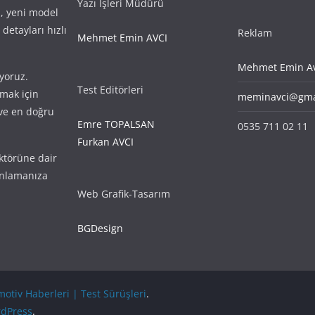
Yazı İşleri Müdürü
i, yeni model
detayları hızlı
Reklam
Mehmet Emin AVCI
Mehmet Emin Av
yoruz.
Test Editörleri
amak için
meminavci@gma
r ve en doğru
Emre TOPALSAN
0535 711 02 11
Furkan AVCI
ktörüne dair
anlamanıza
Web Grafik-Tasarım
BGDesign
tiv Haberleri | Test Sürüşleri
.
dPress
.