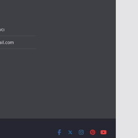
cı
il.com