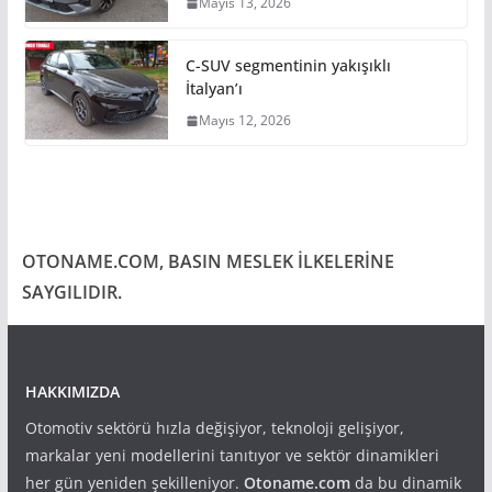
Mayıs 13, 2026
C-SUV segmentinin yakışıklı
İtalyan’ı
Mayıs 12, 2026
OTONAME.COM, BASIN MESLEK İLKELERİNE
SAYGILIDIR.
HAKKIMIZDA
Otomotiv sektörü hızla değişiyor, teknoloji gelişiyor,
markalar yeni modellerini tanıtıyor ve sektör dinamikleri
her gün yeniden şekilleniyor.
Otoname.com
da bu dinamik