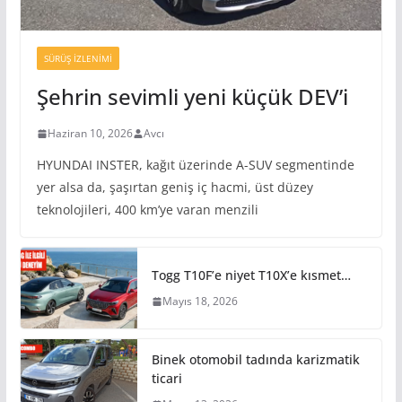
SÜRÜŞ İZLENIMI
Şehrin sevimli yeni küçük DEV’i
Haziran 10, 2026
Avcı
HYUNDAI INSTER, kağıt üzerinde A-SUV segmentinde
yer alsa da, şaşırtan geniş iç hacmi, üst düzey
teknolojileri, 400 km’ye varan menzili
Togg T10F’e niyet T10X’e kısmet…
Mayıs 18, 2026
Binek otomobil tadında karizmatik
ticari