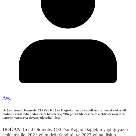
Avcı
Doğan Trend Otomotiv CEO’su Kağan Dağtekin, uzun vadeli stratejilerini elektrikli
mobilite etrafında ördüklerini belirterek, “Bu paralelde cesaretle elektrikli araçlara
yatırım yapmaya devam edeceğiz” dedi.
DOĞAN
Trend Otomotiv CEO’su Kağan Dağtekin yaptığı yazılı
açıklama ile, 2021 yılını değerlendirdi ve 2022 yılına ilişkin