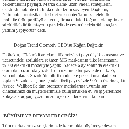
beklentilerini paylaştı. Marka olarak uzun vadeli stratejilerini
elektrikli mobilite etrafında ördüklerini söyleyen Dağtekin,
“Otomobil, motosiklet, bisiklet ve scooter’larımızla elektrikli
mobilite ürün portföyü en geniş firma olduk. Doğan Holding’in de
sürdürülebilirlik misyonu paralelinde cesaretle elektrikli araçlara
yatırım yapıyoruz” dedi.
Doğan Trend Otomotiv CEO’su Kağan Dağtekin
Dağtekin, “Elektrikli araçların ülkemizdeki payı düşük olmasına ve
ticaretindeki zorluklara rağmen MG markasının ülke lansmanını
%100 elektrikli modeliyle yaptık. Sadece 6 ay sonunda elektrikli
otomobil pazarında yüzde 15’in üzerinde bir pay elde ettik. Eş
zamanlı olarak Suzuki’de hibrit modellere geçişi tamamladık ve
toplam Suzuki satışımız içinde hibrit payı yüzde 90’nın üzerine çıktı.
Ayrıca, Wallbox ile tüm otomotiv markalarına uyumlu şarj
cihazlarımızı da müşterilerimizle buluştururken ev ve iş yerlerinde
kolayca araç şarjı çözümü sunuyoruz” ifadelerini kullandı.
‘BÜYÜMEYE DEVAM EDECEĞİZ’
Tüm markalarımız ve işlerimizde kararlılıkla büyümeye devam