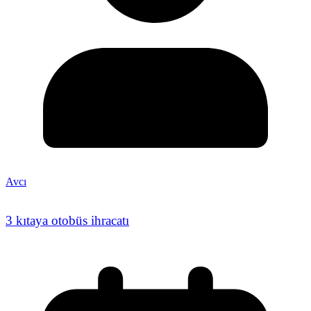
Avcı
3 kıtaya otobüs ihracatı