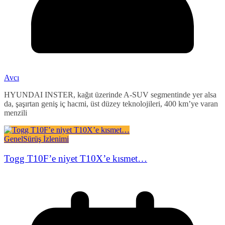
Avcı
HYUNDAI INSTER, kağıt üzerinde A-SUV segmentinde yer alsa
da, şaşırtan geniş iç hacmi, üst düzey teknolojileri, 400 km’ye varan
menzili
Genel
Sürüş İzlenimi
Togg T10F’e niyet T10X’e kısmet…