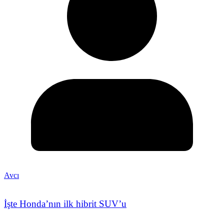
Avcı
İşte Honda’nın ilk hibrit SUV’u