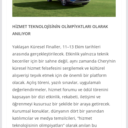
H
İZMET TEKNOLOJ
İS
İN
İN OL
İMP
İYATLARI OLARAK
ANILIYOR
Yaklaşan Küresel Finaller, 11–13 Ekim tarihleri
arasında gerçekleştirilecek. Etkinlik yalnızca teknik
beceriler için bir sahne değil, aynı zamanda Chery’nin
küresel hizmet felsefesini sergilemek ve kültürel
alışverişi teşvik etmek için de önemli bir platform
olacak. Açılış töreni, yazılı sınavlar, uygulamalı
değerlendirmeler, hizmet forumu ve ödül törenini
kapsayan bir dizi etkinlik, rekabeti, iletişimi ve
öğrenmeyi kusursuz bir şekilde bir araya getirecek.
Kurumsal konuklar, dünyanın dört bir yanından
katılımcılar ve medya temsilcileri, “hizmet
teknolojisinin olimpiyatları” olarak anılan bu