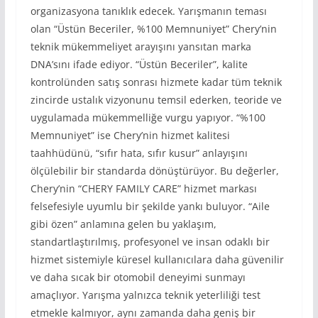
organizasyona tanıklık edecek. Yarışmanın teması
olan “Üstün Beceriler, %100 Memnuniyet” Chery’nin
teknik mükemmeliyet arayışını yansıtan marka
DNA’sını ifade ediyor. “Üstün Beceriler”, kalite
kontrolünden satış sonrası hizmete kadar tüm teknik
zincirde ustalık vizyonunu temsil ederken, teoride ve
uygulamada mükemmelliğe vurgu yapıyor. “%100
Memnuniyet” ise Chery’nin hizmet kalitesi
taahhüdünü, “sıfır hata, sıfır kusur” anlayışını
ölçülebilir bir standarda dönüştürüyor. Bu değerler,
Chery’nin “CHERY FAMILY CARE” hizmet markası
felsefesiyle uyumlu bir şekilde yankı buluyor. “Aile
gibi özen” anlamına gelen bu yaklaşım,
standartlaştırılmış, profesyonel ve insan odaklı bir
hizmet sistemiyle küresel kullanıcılara daha güvenilir
ve daha sıcak bir otomobil deneyimi sunmayı
amaçlıyor. Yarışma yalnızca teknik yeterliliği test
etmekle kalmıyor, aynı zamanda daha geniş bir