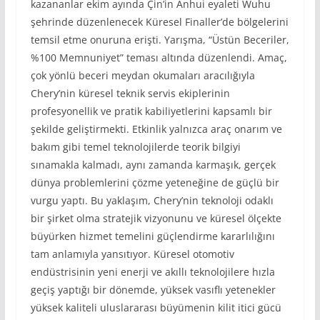
kazananlar ekim ayında Çin’in Anhui eyaleti Wuhu
şehrinde düzenlenecek Küresel Finaller’de bölgelerini
temsil etme onuruna erişti. Yarışma, “Üstün Beceriler,
%100 Memnuniyet” teması altında düzenlendi. Amaç,
çok yönlü beceri meydan okumaları aracılığıyla
Chery’nin küresel teknik servis ekiplerinin
profesyonellik ve pratik kabiliyetlerini kapsamlı bir
şekilde geliştirmekti. Etkinlik yalnızca araç onarım ve
bakım gibi temel teknolojilerde teorik bilgiyi
sınamakla kalmadı, aynı zamanda karmaşık, gerçek
dünya problemlerini çözme yeteneğine de güçlü bir
vurgu yaptı. Bu yaklaşım, Chery’nin teknoloji odaklı
bir şirket olma stratejik vizyonunu ve küresel ölçekte
büyürken hizmet temelini güçlendirme kararlılığını
tam anlamıyla yansıtıyor. Küresel otomotiv
endüstrisinin yeni enerji ve akıllı teknolojilere hızla
geçiş yaptığı bir dönemde, yüksek vasıflı yetenekler
yüksek kaliteli uluslararası büyümenin kilit itici gücü