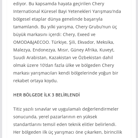
ediyor. Bu kapsamda hayata geçirilen Chery
International Küresel Bayi Yetenekleri Yarışması’nda
bölgesel etaplar dünya genelinde başarıyla
tamamlandı. Bu yılki yarışma, Chery Grubu’nun üç
büyük markasını içerdi: Chery, Exeed ve
OMODA&JAECOO. Türkiye, Şili, Ekvador, Meksika,
Malezya, Endonezya, Mısır, Güney Afrika, Kuveyt,
Suudi Arabistan, Kazakistan ve Özbekistan dahil
olmak üzere 10’dan fazla ülke ve bölgeden Chery
markası yarışmacıları kendi bölgelerinde yoğun bir
rekabet ortaya koydu.
HER BÖLGEDE
İLK 3 BEL
İRLEND
İ
Titiz yazılı sınavlar ve uygulamalı değerlendirmeler
sonucunda, yerel pazarlarının en yüksek
standartlarını temsil eden teknik elitler belirlendi.
Her bölgeden ilk üç yarışmacı öne çıkarken, birincilik