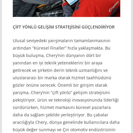
Ç
İFT YÖNLÜ GEL
İŞ
İM STRATEJ
İS
İN
İ GÜÇLEND
İR
İYOR
Ulusal seviyedeki yarışmaların tamamlanmasının
ardından “Küresel Finaller” hızla yaklaşmakta. Bu
büyük buluşma, Chery’nin dünyanın dört bir
yanından en iyi teknik yeteneklerini bir araya
getirecek ve şirketin derin teknik uzmanlığını ve
uluslararası bir marka olarak hizmet taahhüdünü
gözler önüne serecek. Önemli bir girişim olarak
yarışma, Chery’nin “çift yönlü” gelişim stratejisini
pekiştiriyor, ürün ve teknoloji inovasyonunda liderliği
sürdürürken, hizmet markasını küresel pazarlara
daha da sağlam şekilde yerleştiriyor. Bu çabalar
aracılığıyla Chery, dünya genelinde kullanıcılara daha
büyük değer sunmayı ve Çin otomotiv endüstrisinin