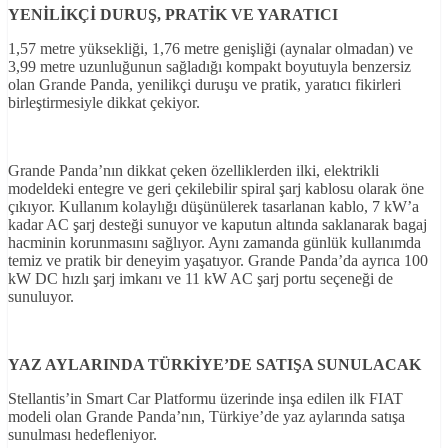
YENİLİKÇİ DURUŞ, PRATİK VE YARATICI
1,57 metre yüksekliği, 1,76 metre genişliği (aynalar olmadan) ve
3,99 metre uzunluğunun sağladığı kompakt boyutuyla benzersiz
olan Grande Panda, yenilikçi duruşu ve pratik, yaratıcı fikirleri
birleştirmesiyle dikkat çekiyor.
Grande Panda’nın dikkat çeken özelliklerden ilki, elektrikli
modeldeki entegre ve geri çekilebilir spiral şarj kablosu olarak öne
çıkıyor. Kullanım kolaylığı düşünülerek tasarlanan kablo, 7 kW’a
kadar AC şarj desteği sunuyor ve kaputun altında saklanarak bagaj
hacminin korunmasını sağlıyor. Aynı zamanda günlük kullanımda
temiz ve pratik bir deneyim yaşatıyor. Grande Panda’da ayrıca 100
kW DC hızlı şarj imkanı ve 11 kW AC şarj portu seçeneği de
sunuluyor.
YAZ AYLARINDA TÜRKİYE’DE SATIŞA SUNULACAK
Stellantis’in Smart Car Platformu üzerinde inşa edilen ilk FIAT
modeli olan Grande Panda’nın, Türkiye’de yaz aylarında satışa
sunulması hedefleniyor.