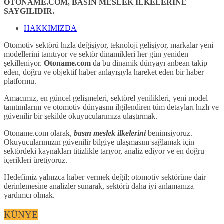
OTONAME.COM, BASIN MESLEK İLKELERİNE
SAYGILIDIR.
HAKKIMIZDA
Otomotiv sektörü hızla değişiyor, teknoloji gelişiyor, markalar yeni
modellerini tanıtıyor ve sektör dinamikleri her gün yeniden
şekilleniyor.
Otoname.com
da bu dinamik dünyayı anbean takip
eden, doğru ve objektif haber anlayışıyla hareket eden bir haber
platformu.
Amacımız, en güncel gelişmeleri, sektörel yenilikleri, yeni model
tanıtımlarını ve otomotiv dünyasını ilgilendiren tüm detayları hızlı ve
güvenilir bir şekilde okuyucularımıza ulaştırmak.
Otoname.com olarak,
basın meslek ilkelerini
benimsiyoruz.
Okuyucularımızın güvenilir bilgiye ulaşmasını sağlamak için
sektördeki kaynakları titizlikle tarıyor, analiz ediyor ve en doğru
içerikleri üretiyoruz.
Hedefimiz yalnızca haber vermek değil; otomotiv sektörüne dair
derinlemesine analizler sunarak, sektörü daha iyi anlamanıza
yardımcı olmak.
KÜNYE