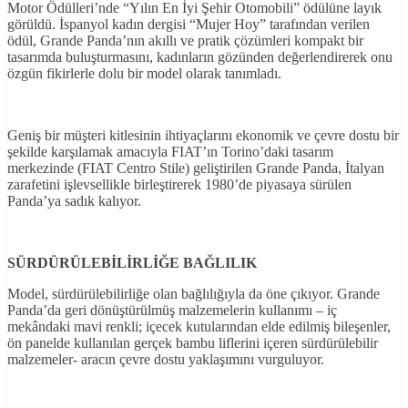
Motor Ödülleri’nde “Yılın En İyi Şehir Otomobili” ödülüne layık
görüldü. İspanyol kadın dergisi “Mujer Hoy” tarafından verilen
ödül, Grande Panda’nın akıllı ve pratik çözümleri kompakt bir
tasarımda buluşturmasını, kadınların gözünden değerlendirerek onu
özgün fikirlerle dolu bir model olarak tanımladı.
Geniş bir müşteri kitlesinin ihtiyaçlarını ekonomik ve çevre dostu bir
şekilde karşılamak amacıyla FIAT’ın Torino’daki tasarım
merkezinde (FIAT Centro Stile) geliştirilen Grande Panda, İtalyan
zarafetini işlevsellikle birleştirerek 1980’de piyasaya sürülen
Panda’ya sadık kalıyor.
SÜRDÜRÜLEBİLİRLİĞE BAĞLILIK
Model, sürdürülebilirliğe olan bağlılığıyla da öne çıkıyor. Grande
Panda’da geri dönüştürülmüş malzemelerin kullanımı – iç
mekândaki mavi renkli; içecek kutularından elde edilmiş bileşenler,
ön panelde kullanılan gerçek bambu liflerini içeren sürdürülebilir
malzemeler- aracın çevre dostu yaklaşımını vurguluyor.