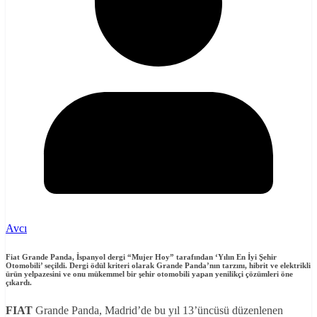
Avcı
Fiat Grande Panda, İspanyol dergi “Mujer Hoy” tarafından ‘Yılın En İyi Şehir
Otomobili’ seçildi. Dergi ödül kriteri olarak Grande Panda’nın tarzını, hibrit ve elektrikli
ürün yelpazesini ve onu mükemmel bir şehir otomobili yapan yenilikçi çözümleri öne
çıkardı.
FIAT
Grande Panda, Madrid’de bu yıl 13’üncüsü düzenlenen