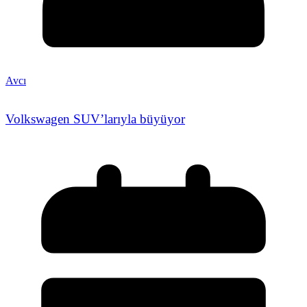
Avcı
Volkswagen SUV’larıyla büyüyor