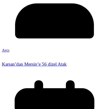
Avcı
Karsan’dan Mersin’e 56 dizel Atak