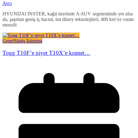
Avcı
HYUNDAI INSTER, kağıt üzerinde A-SUV segmentinde yer alsa
da, şaşırtan geniş iç hacmi, üst düzey teknolojileri, 400 km’ye varan
menzili
Genel
Sürüş İzlenimi
Togg T10F’e niyet T10X’e kısmet…