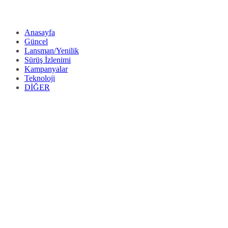
Anasayfa
Güncel
Lansman/Yenilik
Sürüş İzlenimi
Kampanyalar
Teknoloji
DİĞER