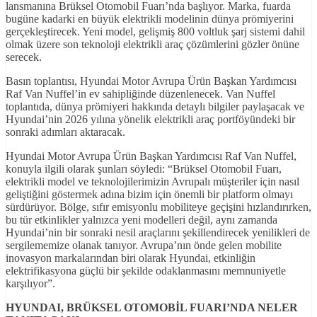
lansmanına Brüksel Otomobil Fuarı’nda başlıyor. Marka, fuarda
bugüne kadarki en büyük elektrikli modelinin dünya prömiyerini
gerçekleştirecek. Yeni model, gelişmiş 800 voltluk şarj sistemi dahil
olmak üzere son teknoloji elektrikli araç çözümlerini gözler önüne
serecek.
Basın toplantısı, Hyundai Motor Avrupa Ürün Başkan Yardımcısı
Raf Van Nuffel’in ev sahipliğinde düzenlenecek. Van Nuffel
toplantıda, dünya prömiyeri hakkında detaylı bilgiler paylaşacak ve
Hyundai’nin 2026 yılına yönelik elektrikli araç portföyündeki bir
sonraki adımları aktaracak.
Hyundai Motor Avrupa Ürün Başkan Yardımcısı Raf Van Nuffel,
konuyla ilgili olarak şunları söyledi: “Brüksel Otomobil Fuarı,
elektrikli model ve teknolojilerimizin Avrupalı müşteriler için nasıl
geliştiğini göstermek adına bizim için önemli bir platform olmayı
sürdürüyor. Bölge, sıfır emisyonlu mobiliteye geçişini hızlandırırken,
bu tür etkinlikler yalnızca yeni modelleri değil, aynı zamanda
Hyundai’nin bir sonraki nesil araçlarını şekillendirecek yenilikleri de
sergilememize olanak tanıyor. Avrupa’nın önde gelen mobilite
inovasyon markalarından biri olarak Hyundai, etkinliğin
elektrifikasyona güçlü bir şekilde odaklanmasını memnuniyetle
karşılıyor”.
HYUNDAI, BRÜKSEL OTOMOB
İL FUARI’NDA NELER