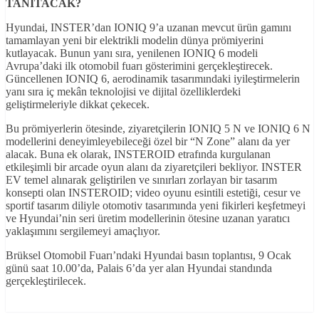
TANITACAK?
Hyundai, INSTER’dan IONIQ 9’a uzanan mevcut ürün gamını
tamamlayan yeni bir elektrikli modelin dünya prömiyerini
kutlayacak. Bunun yanı sıra, yenilenen IONIQ 6 modeli
Avrupa’daki ilk otomobil fuarı gösterimini gerçekleştirecek.
Güncellenen IONIQ 6, aerodinamik tasarımındaki iyileştirmelerin
yanı sıra iç mekân teknolojisi ve dijital özelliklerdeki
geliştirmeleriyle dikkat çekecek.
Bu prömiyerlerin ötesinde, ziyaretçilerin IONIQ 5 N ve IONIQ 6 N
modellerini deneyimleyebileceği özel bir “N Zone” alanı da yer
alacak. Buna ek olarak, INSTEROID etrafında kurgulanan
etkileşimli bir arcade oyun alanı da ziyaretçileri bekliyor. INSTER
EV temel alınarak geliştirilen ve sınırları zorlayan bir tasarım
konsepti olan INSTEROID; video oyunu esintili estetiği, cesur ve
sportif tasarım diliyle otomotiv tasarımında yeni fikirleri keşfetmeyi
ve Hyundai’nin seri üretim modellerinin ötesine uzanan yaratıcı
yaklaşımını sergilemeyi amaçlıyor.
Brüksel Otomobil Fuarı’ndaki Hyundai basın toplantısı, 9 Ocak
günü saat 10.00’da, Palais 6’da yer alan Hyundai standında
gerçekleştirilecek.