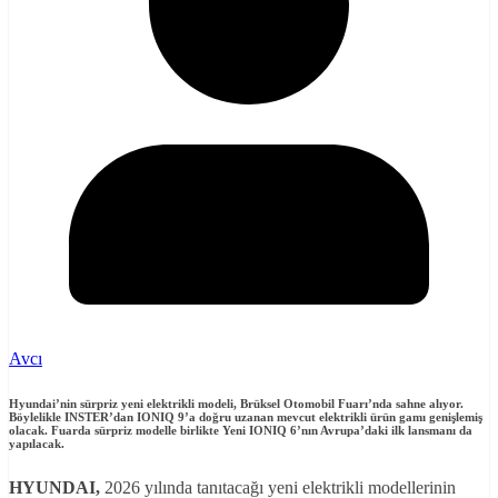
Avcı
Hyundai’nin sürpriz yeni elektrikli modeli, Brüksel Otomobil Fuarı’nda sahne alıyor.
Böylelikle INSTER’dan IONIQ 9’a doğru uzanan mevcut elektrikli ürün gamı genişlemiş
olacak.
Fuarda sürpriz modelle birlikte Yeni IONIQ 6’nın Avrupa’daki ilk lansmanı da
yapılacak.
HYUNDAI,
2026 yılında tanıtacağı yeni elektrikli modellerinin