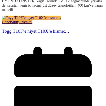
HYUNDAI INSTER, kağıt üzerinde A-SUV segmentinde yer alsa
da, şaşırtan geniş iç hacmi, üst düzey teknolojileri, 400 km’ye varan
menzili
Genel
Sürüş İzlenimi
Togg T10F’e niyet T10X’e kısmet…