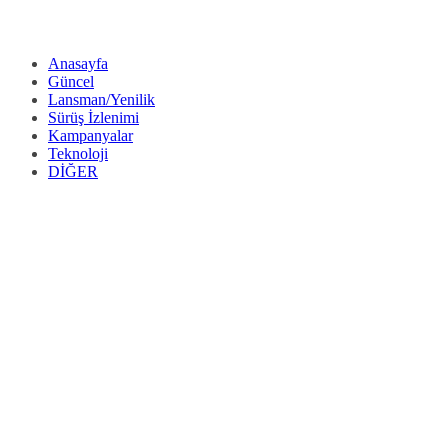
Anasayfa
Güncel
Lansman/Yenilik
Sürüş İzlenimi
Kampanyalar
Teknoloji
DİĞER