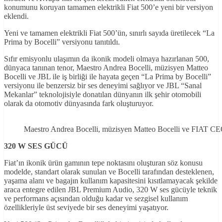
konumunu koruyan tamamen elektrikli Fiat 500’e yeni bir versiyon
eklendi.
Yeni ve tamamen elektrikli Fiat 500’ün, sınırlı sayıda üretilecek “La
Prima by Bocelli” versiyonu tanıtıldı.
Sıfır emisyonlu ulaşımın da ikonik modeli olmaya hazırlanan 500,
dünyaca tanınan tenor, Maestro Andrea Bocelli, müzisyen Matteo
Bocelli ve JBL ile iş birliği ile hayata geçen “La Prima by Bocelli”
versiyonu ile benzersiz bir ses deneyimi sağlıyor ve JBL “Sanal
Mekanlar” teknolojisiyle donatılan dünyanın ilk şehir otomobili
olarak da otomotiv dünyasında fark oluşturuyor.
Maestro Andrea Bocelli, müzisyen Matteo Bocelli ve FIAT CEO
320 W SES GÜCÜ
Fiat’ın ikonik ürün gamının tepe noktasını oluşturan söz konusu
modelde, standart olarak sunulan ve Bocelli tarafından desteklenen,
yaşama alanı ve bagajın kullanım kapasitesini kısıtlamayacak şekilde
araca entegre edilen JBL Premium Audio, 320 W ses gücüyle teknik
ve performans açısından olduğu kadar ve sezgisel kullanım
özellikleriyle üst seviyede bir ses deneyimi yaşatıyor.