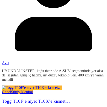
Avcı
HYUNDAI INSTER, kağıt üzerinde A-SUV segmentinde yer alsa
da, şaşırtan geniş iç hacmi, üst düzey teknolojileri, 400 km’ye varan
menzili
Genel
Sürüş İzlenimi
Togg T10F’e niyet T10X’e kısmet…