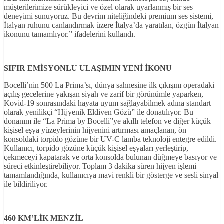
müşterilerimize sürükleyici ve özel olarak uyarlanmış bir ses
deneyimi sunuyoruz. Bu devrim niteliğindeki premium ses sistemi,
İtalyan ruhunu canlandırmak üzere İtalya’da yaratılan, özgün İtalyan
ikonunu tamamlıyor.” ifadelerini kullandı.
SIFIR EMİSYONLU ULAŞIMIN YENİ İKONU
Bocelli’nin 500 La Prima’sı, dünya sahnesine ilk çıkışını operadaki
açılış gecelerine yakışan siyah ve zarif bir görünümle yaparken,
Kovid-19 sonrasındaki hayata uyum sağlayabilmek adına standart
olarak yenilikçi “Hijyenik Eldiven Gözü” ile donatılıyor. Bu
donanım ile “La Prima by Bocelli”ye akıllı telefon ve diğer küçük
kişisel eşya yüzeylerinin hijyenini artırması amaçlanan, ön
konsoldaki torpido gözüne bir UV-C lamba teknoloji entegre edildi.
Kullanıcı, torpido gözüne küçük kişisel eşyaları yerleştirip,
çekmeceyi kapatarak ve orta konsolda bulunan düğmeye basıyor ve
süreci etkinleştirebiliyor. Toplam 3 dakika süren hijyen işlemi
tamamlandığında, kullanıcıya mavi renkli bir gösterge ve sesli sinyal
ile bildiriliyor.
460 KM’LİK MENZİL