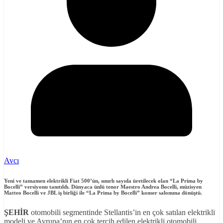
Avcı
Yeni ve tamamen elektrikli Fiat 500’ün, sınırlı sayıda üretilecek olan “La Prima by
Bocelli” versiyonu tanıtıldı. Dünyaca ünlü tenor Maestro Andrea Bocelli, müzisyen
Matteo Bocelli ve JBL iş birliği ile “La Prima by Bocelli” konser salonuna dönüştü.
ŞEHİR
otomobili segmentinde Stellantis’in en çok satılan elektrikli
modeli ve Avrupa’nın en çok tercih edilen elektrikli otomobili