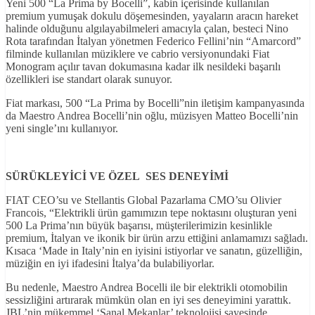
Yeni 500 “La Prima by Bocelli”, kabin içerisinde kullanılan
premium yumuşak dokulu döşemesinden, yayaların aracın hareket
halinde olduğunu algılayabilmeleri amacıyla çalan, besteci Nino
Rota tarafından İtalyan yönetmen Federico Fellini’nin “Amarcord”
filminde kullanılan müziklere ve cabrio versiyonundaki Fiat
Monogram açılır tavan dokumasına kadar ilk nesildeki başarılı
özellikleri ise standart olarak sunuyor.
Fiat markası, 500 “La Prima by Bocelli”nin iletişim kampanyasında
da Maestro Andrea Bocelli’nin oğlu, müzisyen Matteo Bocelli’nin
yeni single’ını kullanıyor.
SÜRÜKLEYİCİ VE ÖZEL SES DENEYİMİ
FIAT CEO’su ve Stellantis Global Pazarlama CMO’su Olivier
Francois, “Elektrikli ürün gamımızın tepe noktasını oluşturan yeni
500 La Prima’nın büyük başarısı, müşterilerimizin kesinlikle
premium, İtalyan ve ikonik bir ürün arzu ettiğini anlamamızı sağladı.
Kısaca ‘Made in Italy’nin en iyisini istiyorlar ve sanatın, güzelliğin,
müziğin en iyi ifadesini İtalya’da bulabiliyorlar.
Bu nedenle, Maestro Andrea Bocelli ile bir elektrikli otomobilin
sessizliğini artırarak mümkün olan en iyi ses deneyimini yarattık.
JBL’nin mükemmel ‘Sanal Mekanlar’ teknolojisi sayesinde