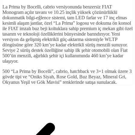
La Prima by Bocelli, cabrio versiyonunda benzersiz FIAT
Monogram açılır tavanı ve 10.25 inçlik yüksek çözünürlüklü
dokunmatik bilgi-eğlence sistemi, tam LED farlar ve 17 inç elmas
kesimli alaşım jantlar, özel “La Prima” logosu ve dokuma ön konsol
ile FIAT imzalı buz beji koltuklara sahip premium iç mekan gibi özel
tasarım ve teknoloji özelliklerini bünyesinde barındırıyor. Yeni
versiyon da gelişmiş elektrikli güç-aktarma sistemiyle WLTP
döngüsüne göre 320 km’ye kadar elektrikli sürüş menzili sunuyor.
Seviye 2 sürüş destek özelliğine sahip ilk şehir otomobili olan Fiat
500’ün menzili, ağırlıklı şehir içi kullanımında 460 km’ye kadar
ulaşıyor.
500 “La Prima by Bocelli”, cabrio, hatchback ve 3+1 olmak üzere 3
gövde tipi ve “Oniks Siyah, Rose Gold, Buz Beyaz, Mineral Gri,
Okyanus Yeşil ve Gök Mavisi” renklerinde satışa sunulacak.