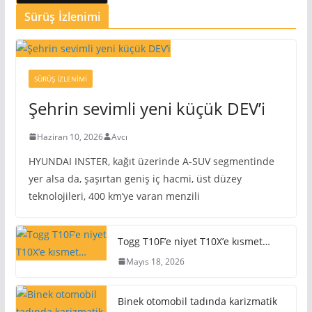
Sürüş İzlenimi
SÜRÜŞ İZLENIMI
Şehrin sevimli yeni küçük DEV’i
Haziran 10, 2026
Avcı
HYUNDAI INSTER, kağıt üzerinde A-SUV segmentinde
yer alsa da, şaşırtan geniş iç hacmi, üst düzey
teknolojileri, 400 km’ye varan menzili
Togg T10F’e niyet T10X’e kısmet…
Mayıs 18, 2026
Binek otomobil tadında karizmatik