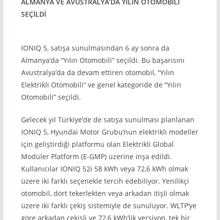
ALMANYA VE AVUSTRALYA’DA YILIN OTOMOBİLİ
SEÇİLDİ
IONIQ 5, satışa sunulmasından 6 ay sonra da
Almanya’da “Yılın Otomobili” seçildi. Bu başarısını
Avustralya’da da devam ettiren otomobil, “Yılın
Elektrikli Otomobili” ve genel kategoride de “Yılın
Otomobili” seçildi.
Gelecek yıl Türkiye’de de satışa sunulması planlanan
IONIQ 5, Hyundai Motor Grubu’nun elektrikli modeller
için geliştirdiği platformu olan Elektrikli Global
Modüler Platform (E-GMP) üzerine inşa edildi.
Kullanıcılar IONIQ 52i 58 kWh veya 72,6 kWh olmak
üzere iki farklı seçenekle tercih edebiliyor. Yenilikçi
otomobil, dört tekerlekten veya arkadan itişli olmak
üzere iki farklı çekiş sistemiyle de sunuluyor. WLTP’ye
göre arkadan çekişli ve 72,6 kWh’lik versiyon, tek bir