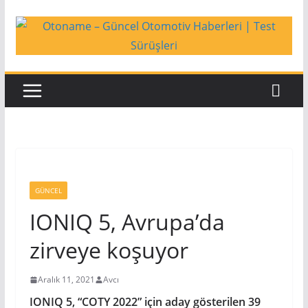
Skip
to
content
GÜNCEL
IONIQ 5, Avrupa’da
zirveye koşuyor
Aralık 11, 2021
Avcı
IONIQ 5, “COTY 2022” için aday gösterilen 39