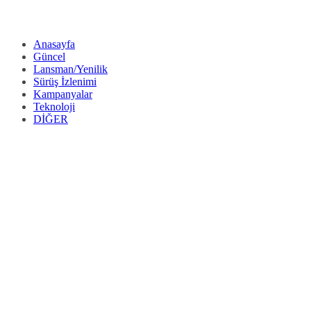
Anasayfa
Güncel
Lansman/Yenilik
Sürüş İzlenimi
Kampanyalar
Teknoloji
DİĞER