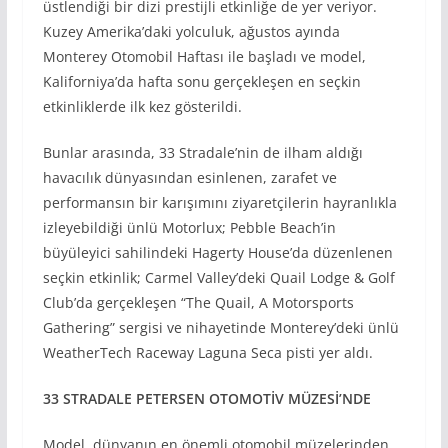
üstlendiği bir dizi prestijli etkinliğe de yer veriyor.
Kuzey Amerika’daki yolculuk, ağustos ayında
Monterey Otomobil Haftası ile başladı ve model,
Kaliforniya’da hafta sonu gerçekleşen en seçkin
etkinliklerde ilk kez gösterildi.
Bunlar arasında, 33 Stradale’nin de ilham aldığı
havacılık dünyasından esinlenen, zarafet ve
performansın bir karışımını ziyaretçilerin hayranlıkla
izleyebildiği ünlü Motorlux; Pebble Beach’in
büyüleyici sahilindeki Hagerty House’da düzenlenen
seçkin etkinlik; Carmel Valley’deki Quail Lodge & Golf
Club’da gerçekleşen “The Quail, A Motorsports
Gathering” sergisi ve nihayetinde Monterey’deki ünlü
WeatherTech Raceway Laguna Seca pisti yer aldı.
33 STRADALE PETERSEN OTOMOTİV MÜZESİ’NDE
Model, dünyanın en önemli otomobil müzelerinden