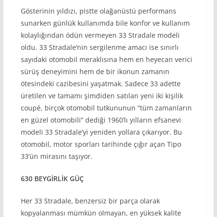
Gösterinin yıldızı, pistte olağanüstü performans
sunarken günlük kullanımda bile konfor ve kullanım
kolaylığından ödün vermeyen 33 Stradale modeli
oldu. 33 Stradale’nin sergilenme amacı ise sınırlı
sayıdaki otomobil meraklısına hem en heyecan verici
sürüş deneyimini hem de bir ikonun zamanın
ötesindeki cazibesini yaşatmak. Sadece 33 adette
üretilen ve tamamı şimdiden satılan yeni iki kişilik
coupé, birçok otomobil tutkununun “tüm zamanların
en güzel otomobili” dediği 1960’lı yılların efsanevi
modeli 33 Stradale’yi yeniden yollara çıkarıyor. Bu
otomobil, motor sporları tarihinde çığır açan Tipo
33’ün mirasını taşıyor.
630 BEYGİRLİK GÜÇ
Her 33 Stradale, benzersiz bir parça olarak
kopyalanması mümkün olmayan, en yüksek kalite