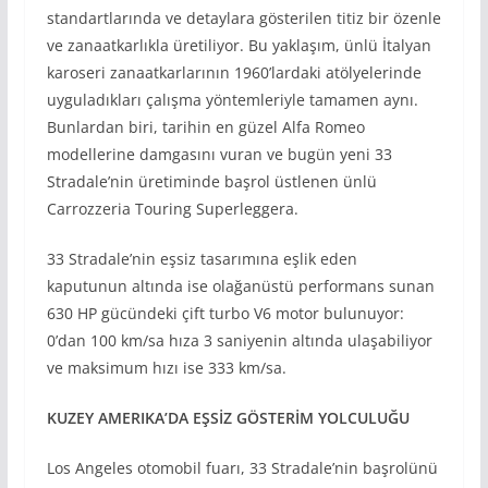
standartlarında ve detaylara gösterilen titiz bir özenle
ve zanaatkarlıkla üretiliyor. Bu yaklaşım, ünlü İtalyan
karoseri zanaatkarlarının 1960’lardaki atölyelerinde
uyguladıkları çalışma yöntemleriyle tamamen aynı.
Bunlardan biri, tarihin en güzel Alfa Romeo
modellerine damgasını vuran ve bugün yeni 33
Stradale’nin üretiminde başrol üstlenen ünlü
Carrozzeria Touring Superleggera.
33 Stradale’nin eşsiz tasarımına eşlik eden
kaputunun altında ise olağanüstü performans sunan
630 HP gücündeki çift turbo V6 motor bulunuyor:
0’dan 100 km/sa hıza 3 saniyenin altında ulaşabiliyor
ve maksimum hızı ise 333 km/sa.
KUZEY AMERIKA’DA EŞS
İZ GÖSTER
İM YOLCULUĞU
Los Angeles otomobil fuarı, 33 Stradale’nin başrolünü