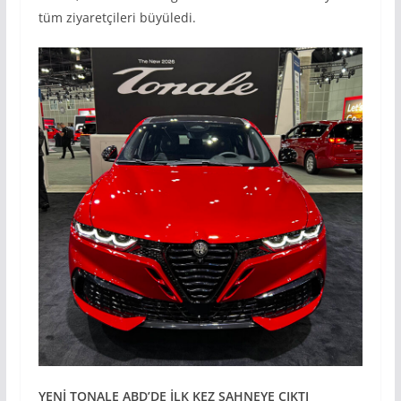
tüm ziyaretçileri büyüledi.
YEN
İ TONALE ABD’DE
İLK KEZ SAHNEYE ÇIKTI