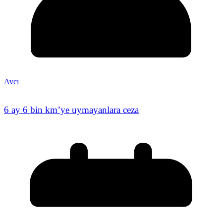
Avcı
6 ay 6 bin km’ye uymayanlara ceza