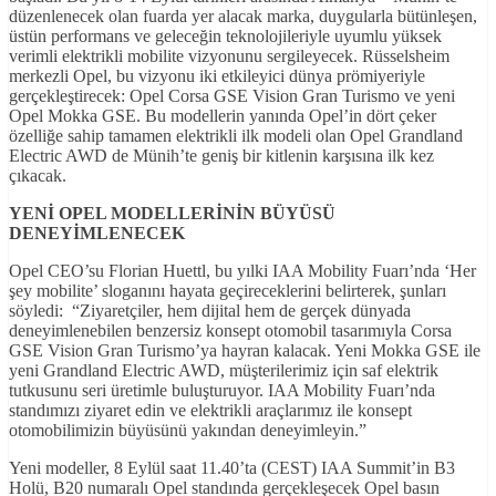
düzenlenecek olan fuarda yer alacak marka, duygularla bütünleşen,
üstün performans ve geleceğin teknolojileriyle uyumlu yüksek
verimli elektrikli mobilite vizyonunu sergileyecek. Rüsselsheim
merkezli Opel, bu vizyonu iki etkileyici dünya prömiyeriyle
gerçekleştirecek: Opel Corsa GSE Vision Gran Turismo ve yeni
Opel Mokka GSE. Bu modellerin yanında Opel’in dört çeker
özelliğe sahip tamamen elektrikli ilk modeli olan Opel Grandland
Electric AWD de Münih’te geniş bir kitlenin karşısına ilk kez
çıkacak.
YENİ OPEL MODELLERİNİN BÜYÜSÜ
DENEYİMLENECEK
Opel CEO’su Florian Huettl, bu yılki IAA Mobility Fuarı’nda ‘Her
şey mobilite’ sloganını hayata geçireceklerini belirterek, şunları
söyledi: “Ziyaretçiler, hem dijital hem de gerçek dünyada
deneyimlenebilen benzersiz konsept otomobil tasarımıyla Corsa
GSE Vision Gran Turismo’ya hayran kalacak. Yeni Mokka GSE ile
yeni Grandland Electric AWD, müşterilerimiz için saf elektrik
tutkusunu seri üretimle buluşturuyor. IAA Mobility Fuarı’nda
standımızı ziyaret edin ve elektrikli araçlarımız ile konsept
otomobilimizin büyüsünü yakından deneyimleyin.”
Yeni modeller, 8 Eylül saat 11.40’ta (CEST) IAA Summit’in B3
Holü, B20 numaralı Opel standında gerçekleşecek Opel basın