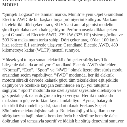
MODEL
“Şimşek Logosu” ile tanınan marka, Münih’te yeni Opel Grandland
Electric AWD ile bir başka dünya prömiyerini kutluyor. Markanın
ilk elektrikli dört çeker aracı, SUV’daki amiral gemisi modelini
şimdi çok daha cazip hale getiriyor. Performansıyla dikkat çeken
yeni Grandland Electric AWD, 239 kW (325 HP) sistem gücüne ve
509 Nm maksimum torka sahip. Dört çeker araç, 0’dan 100 km/s
hıza sadece 6,1 saniyede ulaşıyor. Grandland Electric AWD, 489
kilometreye kadar (WLTP) menzil sunuyor.
Yüksek yol tutuşu sunan elektrikli dört çeker sürüş keyfi iki
bileşenle daha da artırılıyor. Grandland Electric AWD sürücüleri,
“Normal”, “Eco”, “Sport” ve “4WD” olmak üzere dört sürüş modu
arasından seçim yapabiliyor. “4WD” modunda, her iki elektrik
motoru sürekli devrede kalarak gücü tüm tekerleklere eşit şekilde
dağıtıyor ve özellikle kaygan zeminlerde en iyi yol tutuşunu
sağlıyor. “Sport” modunda ise özel ayarlar sayesinde direksiyon ve
gaz pedalı çok daha doğrudan tepki veriyor. Her iki modda da
maksimum güç ve torktan faydalanılabiliyor. Ayrıca, bataryalı
elektrikli üst modelin şasisi, standart olarak Frekans Seçici
Sönümleme teknolojisine sahip. Bu teknoloji yol koşullarına ve
sürüş tarzına bağlı olarak hem konforlu bir süzülme hem de daha
doğrudan yol temasıyla sportif ve iddialı bir sürüş deneyimi sunuyor.