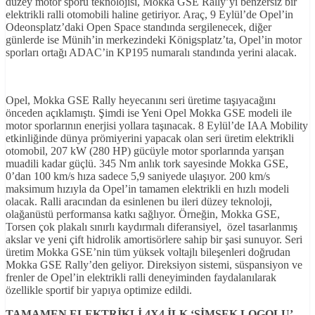
düzey motor sporu teknolojisi, Mokka GSE Rally’yi benzersiz bir
elektrikli ralli otomobili haline getiriyor. Araç, 9 Eylül’de Opel’in
Odeonsplatz’daki Open Space standında sergilenecek, diğer
günlerde ise Münih’in merkezindeki Königsplatz’ta, Opel’in motor
sporları ortağı ADAC’in KP195 numaralı standında yerini alacak.
Opel, Mokka GSE Rally heyecanını seri üretime taşıyacağını
önceden açıklamıştı. Şimdi ise Yeni Opel Mokka GSE modeli ile
motor sporlarının enerjisi yollara taşınacak. 8 Eylül’de IAA Mobility
etkinliğinde dünya prömiyerini yapacak olan seri üretim elektrikli
otomobil, 207 kW (280 HP) gücüyle motor sporlarında yarışan
muadili kadar güçlü. 345 Nm anlık tork sayesinde Mokka GSE,
0’dan 100 km/s hıza sadece 5,9 saniyede ulaşıyor. 200 km/s
maksimum hızıyla da Opel’in tamamen elektrikli en hızlı modeli
olacak. Ralli aracından da esinlenen bu ileri düzey teknoloji,
olağanüstü performansa katkı sağlıyor. Örneğin, Mokka GSE,
Torsen çok plakalı sınırlı kaydırmalı diferansiyel, özel tasarlanmış
akslar ve yeni çift hidrolik amortisörlere sahip bir şasi sunuyor. Seri
üretim Mokka GSE’nin tüm yüksek voltajlı bileşenleri doğrudan
Mokka GSE Rally’den geliyor. Direksiyon sistemi, süspansiyon ve
frenler de Opel’in elektrikli ralli deneyiminden faydalanılarak
özellikle sportif bir yapıya optimize edildi.
TAMAMEN ELEKTRİKLİ 4X4 İLK ‘ŞİMŞEK LOGOLU’