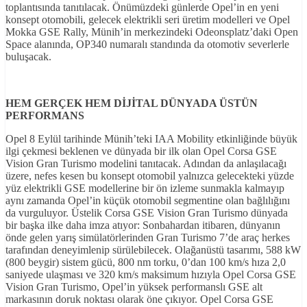
toplantısında tanıtılacak. Önümüzdeki günlerde Opel’in en yeni
konsept otomobili, gelecek elektrikli seri üretim modelleri ve Opel
Mokka GSE Rally, Münih’in merkezindeki Odeonsplatz’daki Open
Space alanında, OP340 numaralı standında da otomotiv severlerle
buluşacak.
HEM GERÇEK HEM DİJİTAL DÜNYADA ÜSTÜN
PERFORMANS
Opel 8 Eylül tarihinde Münih’teki IAA Mobility etkinliğinde büyük
ilgi çekmesi beklenen ve dünyada bir ilk olan Opel Corsa GSE
Vision Gran Turismo modelini tanıtacak. Adından da anlaşılacağı
üzere, nefes kesen bu konsept otomobil yalnızca gelecekteki yüzde
yüz elektrikli GSE modellerine bir ön izleme sunmakla kalmayıp
aynı zamanda Opel’in küçük otomobil segmentine olan bağlılığını
da vurguluyor. Üstelik Corsa GSE Vision Gran Turismo dünyada
bir başka ilke daha imza atıyor: Sonbahardan itibaren, dünyanın
önde gelen yarış simülatörlerinden Gran Turismo 7’de araç herkes
tarafından deneyimlenip sürülebilecek. Olağanüstü tasarımı, 588 kW
(800 beygir) sistem gücü, 800 nm torku, 0’dan 100 km/s hıza 2,0
saniyede ulaşması ve 320 km/s maksimum hızıyla Opel Corsa GSE
Vision Gran Turismo, Opel’in yüksek performanslı GSE alt
markasının doruk noktası olarak öne çıkıyor. Opel Corsa GSE