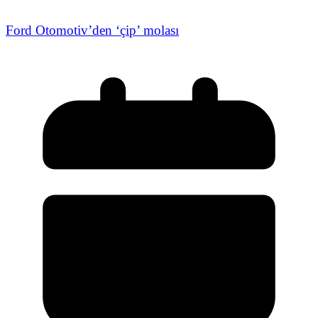
Ford Otomotiv’den ‘çip’ molası