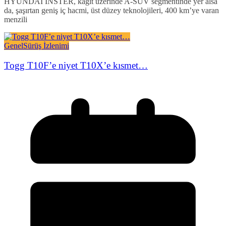
HYUNDAI INSTER, kağıt üzerinde A-SUV segmentinde yer alsa
da, şaşırtan geniş iç hacmi, üst düzey teknolojileri, 400 km’ye varan
menzili
Genel
Sürüş İzlenimi
Togg T10F’e niyet T10X’e kısmet…