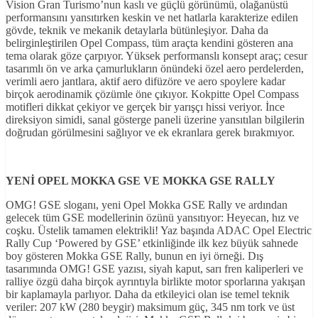
Vision Gran Turismo’nun kaslı ve güçlü görünümü, olağanüstü
performansını yansıtırken keskin ve net hatlarla karakterize edilen
gövde, teknik ve mekanik detaylarla bütünleşiyor. Daha da
belirginleştirilen Opel Compass, tüm araçta kendini gösteren ana
tema olarak göze çarpıyor. Yüksek performanslı konsept araç; cesur
tasarımlı ön ve arka çamurlukların önündeki özel aero perdelerden,
verimli aero jantlara, aktif aero difüzöre ve aero spoylere kadar
birçok aerodinamik çözümle öne çıkıyor. Kokpitte Opel Compass
motifleri dikkat çekiyor ve gerçek bir yarışçı hissi veriyor. İnce
direksiyon simidi, sanal gösterge paneli üzerine yansıtılan bilgilerin
doğrudan görülmesini sağlıyor ve ek ekranlara gerek bırakmıyor.
YENİ OPEL MOKKA GSE VE MOKKA GSE RALLY
OMG! GSE sloganı, yeni Opel Mokka GSE Rally ve ardından
gelecek tüm GSE modellerinin özünü yansıtıyor: Heyecan, hız ve
coşku. Üstelik tamamen elektrikli! Yaz başında ADAC Opel Electric
Rally Cup ‘Powered by GSE’ etkinliğinde ilk kez büyük sahnede
boy gösteren Mokka GSE Rally, bunun en iyi örneği. Dış
tasarımında OMG! GSE yazısı, siyah kaput, sarı fren kaliperleri ve
ralliye özgü daha birçok ayrıntıyla birlikte motor sporlarına yakışan
bir kaplamayla parlıyor. Daha da etkileyici olan ise temel teknik
veriler: 207 kW (280 beygir) maksimum güç, 345 nm tork ve üst