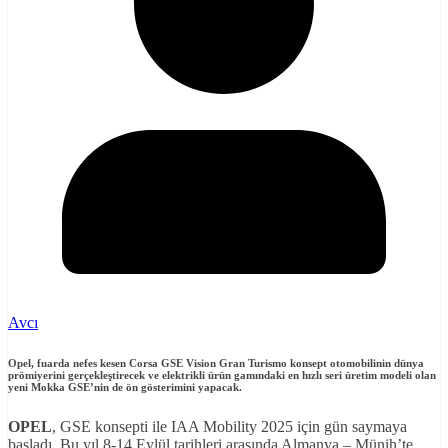
Avcı
Opel, fuarda nefes kesen Corsa GSE Vision Gran Turismo konsept otomobilinin dünya
prömiyerini gerçekleştirecek ve elektrikli ürün gamındaki en hızlı seri üretim modeli olan
yeni Mokka GSE’nin de ön gösterimini yapacak.
OPEL
, GSE konsepti ile IAA Mobility 2025 için gün saymaya
başladı. Bu yıl 8-14 Eylül tarihleri arasında Almanya – Münih’te